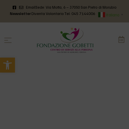
Email
Sede: Via Motta, 6 – 37050 San Pietro di Morubio
Newsletter
Diventa Volontario
Tel: 045 7144006
Italiano
▼
Apri la barra degli strumenti
HOME
>
NEWS
>
ADOA
Adoa