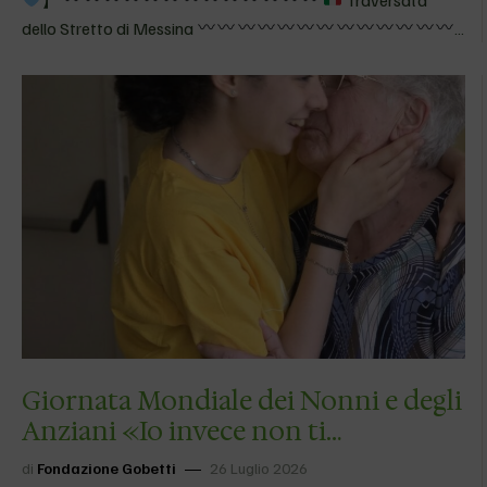
dello Stretto di Messina
Qui il mare diventa memoria, gesto condiviso, presenza
che continua.
Quel salto nel mare non è stato solo l’inizio
di una traversata: è un gesto d’amicizia, un…
Giornata Mondiale dei Nonni e degli
Anziani «Io invece non ti
dimenticherò mai»…
di
Fondazione Gobetti
26 Luglio 2026