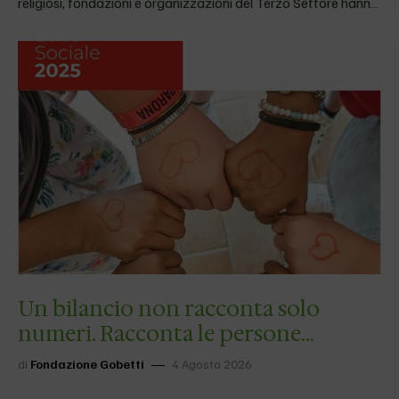
religiosi, fondazioni e organizzazioni del Terzo Settore hanno
scelto di aderire al percorso di redazione del Bilancio Etico-
Sociale…
Un bilancio non racconta solo
numeri. Racconta le persone
incontrate, i percorsi…
di
Fondazione Gobetti
4 Agosto 2026