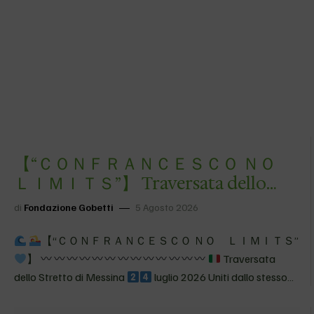
【 “ＣＯＮＦＲＡＮＣＥＳＣＯ ＮＯ
ＬＩＭＩＴＳ”】 Traversata dello
Stretto di Messina
4&#…
di
Fondazione Gobetti
5 Agosto 2026
【 “ＣＯＮＦＲＡＮＣＥＳＣＯ ＮＯ ＬＩＭＩＴＳ”
】
Traversata
dello Stretto di Messina
luglio 2026 Uniti dallo stesso
orizzonte: nessun limite, solo possibilità
Per Francesco
CAMPAGNA