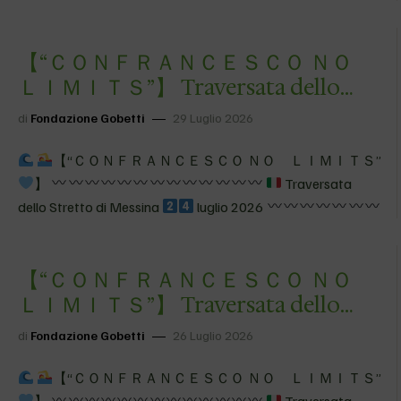
Traversata dello Stretto di Messina
luglio 2026 Segui
Adoa su Facebook
【 “ＣＯＮＦＲＡＮＣＥＳＣＯ ＮＯ
ＬＩＭＩＴＳ”】 Traversata dello
Stretto di Messina
4&…
di
Fondazione Gobetti
29 Luglio 2026
【 “ＣＯＮＦＲＡＮＣＥＳＣＯ ＮＯ ＬＩＭＩＴＳ”
】
Traversata
dello Stretto di Messina
luglio 2026
Questo video custodisce momenti che
porteremo per sempre nel cuore: la fatica, la gioia, gli
【 “ＣＯＮＦＲＡＮＣＥＳＣＯ ＮＯ
abbracci, le risate e l’immensa emozione di aver condiviso
qualcosa…
ＬＩＭＩＴＳ”】 Traversata dello
Stretto di Messina Qui il m…
di
Fondazione Gobetti
26 Luglio 2026
【 “ＣＯＮＦＲＡＮＣＥＳＣＯ ＮＯ ＬＩＭＩＴＳ”
】
Traversata