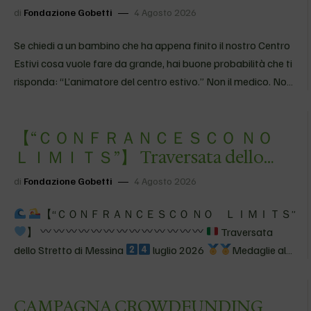
cosa vuole f…
di
Fondazione Gobetti
4 Agosto 2026
Se chiedi a un bambino che ha appena finito il nostro Centro
Estivi cosa vuole fare da grande, hai buone probabilità che ti
risponda: “L’animatore del centro estivo.” Non il medico. Non
l’astronauta. Non il calciatore. L’animatore. Perché, agli
occhi…
【 “ＣＯＮＦＲＡＮＣＥＳＣＯ ＮＯ
ＬＩＭＩＴＳ”】 Traversata dello
Stretto di Messina
4&#…
di
Fondazione Gobetti
4 Agosto 2026
【 “ＣＯＮＦＲＡＮＣＥＳＣＯ ＮＯ ＬＩＭＩＴＳ”
】
Traversata
dello Stretto di Messina
luglio 2026
Medaglie al
collo, sorrisi
al vento. La vera vittoria? Esserci riusciti
insieme.
Quando il mare unisce, noi andiamo oltre, oltre
CAMPAGNA CROWDFUNDING
il limite
ADOA Villaggio…