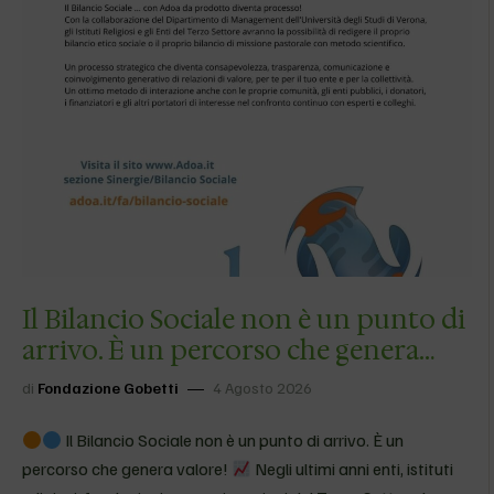
CROWDFUNDING –
【 “ＣＯＮＦＲＡＮＣＥＳＣＯ Ｎ
Ｏ ＬＩＭＩＴＳ”
】
Sostieni il progetto #ＣＯＮ
ＦＲＡＮＣＥＳＣＯＮＯＬＩＭＩＴＳ donando qui
…
Il Bilancio Sociale non è un punto di
arrivo. È un percorso che genera
valore!…
di
Fondazione Gobetti
4 Agosto 2026
Il Bilancio Sociale non è un punto di arrivo. È un
percorso che genera valore!
Negli ultimi anni enti, istituti