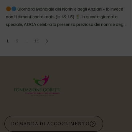
Giornata Mondiale dei Nonni e degli Anziani «Io invece
non ti dimenticherò mai» (Is 49,15)
In questa giornata
speciale, ADOA celebra la presenza preziosa dei nonni e degli
anziani: custodi di memoria, di tenerezza, di storie che
continuano…
1
2
…
11
DOMANDA DI ACCOGLIMENTO