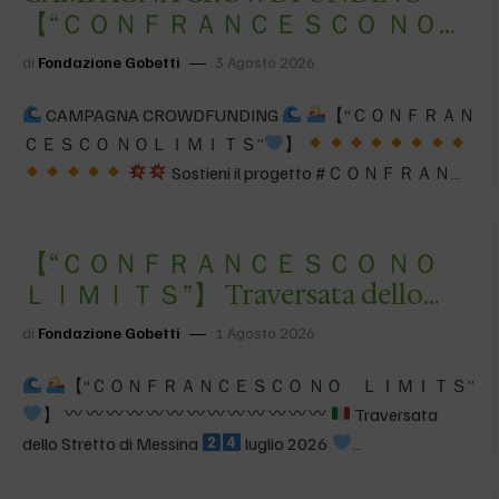
【 “ＣＯＮＦＲＡＮＣＥＳＣＯ ＮＯＬ
ＩＭＩＴＳ”】 Sostieni il progetto #
di
Fondazione Gobetti
3 Agosto 2026
Ｃ…
CAMPAGNA CROWDFUNDING
【 “ＣＯＮＦＲＡＮ
ＣＥＳＣＯ ＮＯＬＩＭＩＴＳ”
】
Sostieni il progetto #ＣＯＮＦＲＡＮＣ
ＥＳＣＯＮＯＬＩＭＩＴＳ donando qui
IBAN ADOA IT 07 V 05034 59860 000000009500 Causale:
【 “ＣＯＮＦＲＡＮＣＥＳＣＯ ＮＯ
Erogazione liberale #ＣＯＮＦＲＡＮＣＥＳＣＯＮＯＬＩ
ＭＩＴＳ
ＬＩＭＩＴＳ”】 Traversata dello
info@adoa.it
342 0615840 Perché si sa…
#sefabenealorofabeneancheate
Villaggio delle
Stretto di Messina
4&#…
di
Fondazione Gobetti
1 Agosto 2026
Possibilità…
【 “ＣＯＮＦＲＡＮＣＥＳＣＯ ＮＯ ＬＩＭＩＴＳ”
】
Traversata
dello Stretto di Messina
luglio 2026
“ᴜɴꜰᴏʀɢᴇᴛᴛᴀʙʟᴇ ᴍᴏᴍᴇɴᴛꜱ, ᴇɴᴅʟᴇꜱꜱ ᴇᴍᴏᴛɪᴏɴꜱ”
《Lo