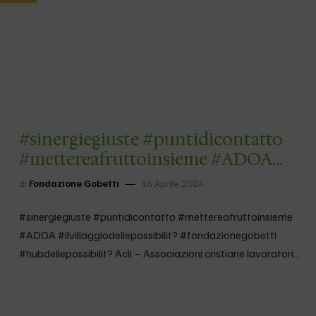
#sinergiegiuste #puntidicontatto
#mettereafruttoinsieme #ADOA
#ilvillaggiodellepossibilit?
di
Fondazione Gobetti
16 Aprile 2024
#fondazionegobetti
#hubdellepossibilit? Acli – …
#sinergiegiuste #puntidicontatto #mettereafruttoinsieme
#ADOA #ilvillaggiodellepossibilit? #fondazionegobetti
#hubdellepossibilit? Acli – Associazioni cristiane lavoratori
italiani CEI Ufficio Nazionale pastorale della salute
#insiemesipu? ?? Oggi, 16.04.2024, tutti a Roma, in sede
nazionale ACLI, per una firma storica tra Con_ADOA e