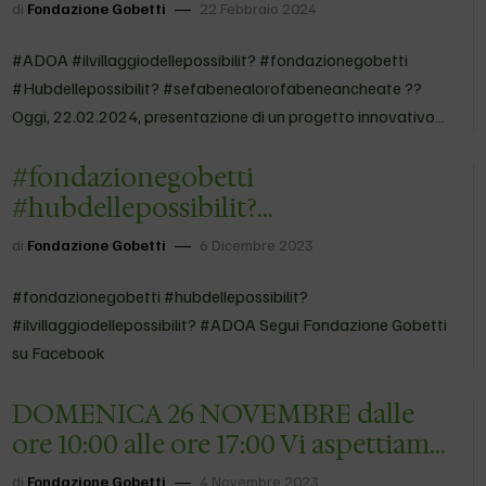
#Hubdellepossibilit?
di
Fondazione Gobetti
22 Febbraio 2024
#sefabenealorofabeneancheate
Oggi, 22.02.2024, presentazione di u…
#ADOA #ilvillaggiodellepossibilit? #fondazionegobetti
#Hubdellepossibilit? #sefabenealorofabeneancheate ??
Oggi, 22.02.2024, presentazione di un progetto innovativo
dalle mille…Possibilit?! ? In Vescovado a Verona, alla
#fondazionegobetti
presenza del direttore generale Pietro Girardi – DG Ulss 9
Scaligera, del rappresentante della conferenza dei sindaci,
#hubdellepossibilit?
del segretario…
#ilvillaggiodellepossibilit? #ADOA
di
Fondazione Gobetti
6 Dicembre 2023
#fondazionegobetti #hubdellepossibilit?
#ilvillaggiodellepossibilit? #ADOA Segui Fondazione Gobetti
su Facebook
DOMENICA 26 NOVEMBRE dalle
ore 10:00 alle ore 17:00 Vi aspettiamo
numerosi nel salone Polifunzionale
di
Fondazione Gobetti
4 Novembre 2023