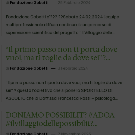
multiprofessionale diffusa continua
di
Fondazione Gobetti
25 Febbraio 2024
il suo percorso di supervisione
scientifica del progetto “Il Vi…
Fondazione Gobetti c’??? ??Sabato 24.02.2024 l’equipe
multiprofessionale diffusa continua il suo percorso di
supervisione scientifica del progetto “Il Villaggio delle
Possibilit?” ? di ADOA. ? Lavorare insieme per un obiettivo di
“Il primo passo non ti porta dove
bene comune e farlo bene, con specializzazioni diversificate
e…
vuoi, ma ti toglie da dove sei” ?
questo l’obiettivo che si pone lo
di
Fondazione Gobetti
3 Febbraio 2024
SPORTELLO DI ASCOLTO che la
Dott.ssa Francesca…
“Il primo passo non ti porta dove vuoi, ma ti toglie da dove
sei” ? questo l’obiettivo che si pone lo SPORTELLO DI
ASCOLTO che la Dott.ssa Francesca Rossi – psicologa
psicoterapeuta – apre all’Hub delle Possibilit?. Uno spazio di…
DONIAMO POSSIBILIT? #ADOA
#ilvillaggiodellepossibilit?
#fondazionegobetti
di
Fondazione Gobetti
7 Novembre 2023