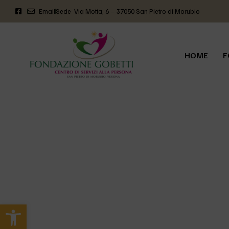
Email
Sede: Via Motta, 6 – 37050 San Pietro di Morubio
HOME
F
Apri la barra degli strumenti