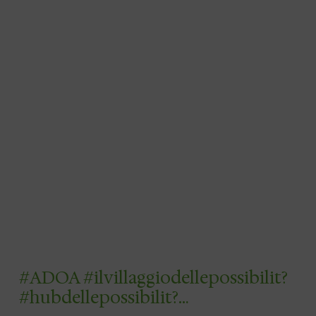
preceduta da un…
#ADOA #ilvillaggiodellepossibilit?
#hubdellepossibilit?