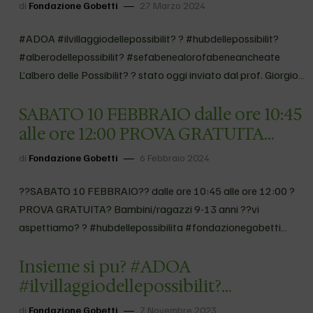
#alberodellepossibilit?
di
Fondazione Gobetti
27 Marzo 2024
#sefabenealorofabeneancheate
L’albero delle Possibilit? ? stat…
#ADOA #ilvillaggiodellepossibilit? ? #hubdellepossibilit?
#alberodellepossibilit? #sefabenealorofabeneancheate
L’albero delle Possibilit? ? stato oggi inviato dal prof. Giorgio
Mion all’interno del corso di Economia e imprese sociali del
SABATO 10 FEBBRAIO dalle ore 10:45
CdL in Scienze dell’educazione, curriculum educatori di
comunit?. Abbiamo presentato il nostro progetto, sulla…
alle ore 12:00 PROVA GRATUITA
Bambini/ragazzi 9-13 anni vi
di
Fondazione Gobetti
6 Febbraio 2024
aspettia…
??SABATO 10 FEBBRAIO?? dalle ore 10:45 alle ore 12:00 ?
PROVA GRATUITA? Bambini/ragazzi 9-13 anni ??vi
aspettiamo? ? #hubdellepossibilita #fondazionegobetti
#ilvillaggiodellepossibilita #ADOA
Insieme si pu? #ADOA
#sefabenealorofabeneancheanoi Segui Fondazione Gobetti
su Facebook
#ilvillaggiodellepossibilit?
#fondazionegobetti
di
Fondazione Gobetti
7 Novembre 2023