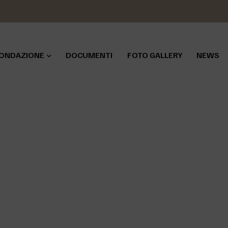
ONDAZIONE
DOCUMENTI
FOTO GALLERY
NEWS
HOME
>
NEWS
>
ADOA
ADOA