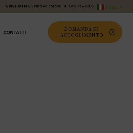
Newsletter
Diventa Volontario
Tel: 045 7144006
Italiano
▼
DOMANDA DI
CONTATTI
ACCOGLIMENTO