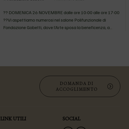
di Fondazione Gobetti, dove l’Arte
sp…
?? DOMENICA 26 NOVEMBRE dalle ore 10:00 alle ore 17:00
??Vi aspettiamo numerosi nel salone Polifunzionale di
Fondazione Gobetti, dove l’Arte sposa la beneficenza, a
favore del progetto “HUB DELLE POSSIBILIT?”, per la
realizzazione di una stanza Snoezelen, che sar?…
DOMANDA DI
ACCOGLIMENTO
LINK UTILI
SOCIAL