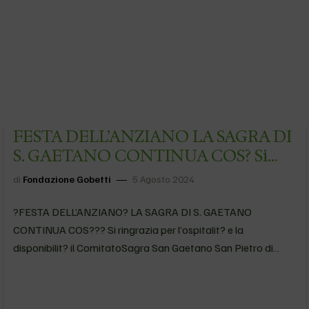
FESTA DELL’ANZIANO LA SAGRA DI
S. GAETANO CONTINUA COS? Si
ringrazia per l’ospitalit? e la
di
Fondazione Gobetti
5 Agosto 2024
disponibilit? il ComitatoSagra San
Gaetano San Pietro di M…
?FESTA DELL’ANZIANO? LA SAGRA DI S. GAETANO
CONTINUA COS??? Si ringrazia per l’ospitalit? e la
disponibilit? il ComitatoSagra San Gaetano San Pietro di
Morubio, i familiari e i volontari ? In sagra vi aspettano fino a
marted? 6 agosto ??…