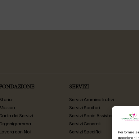
FONDAZIONE
SERVIZI
Storia
Servizi Amministrativi
Mission
Servizi Sanitari
Carta dei Servizi
Servizi Socio Assistenziali
Organigramma
Servizi Generali
Lavora con Noi
Servizi Specifici
Per fornire l
accedere alle