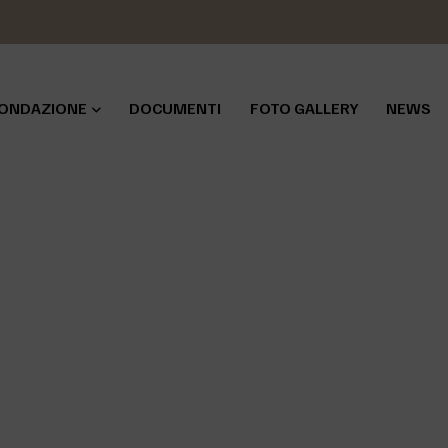
ONDAZIONE
DOCUMENTI
FOTO GALLERY
NEWS
HOME
>
NEWS
>
TUTTINSAGRAFINOAL6AGOSTO
nsagrafinoal6