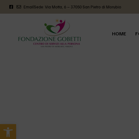
Email
Sede: Via Motta, 6 – 37050 San Pietro di Morubio
HOME
F
tutti
Apri la barra degli strumenti