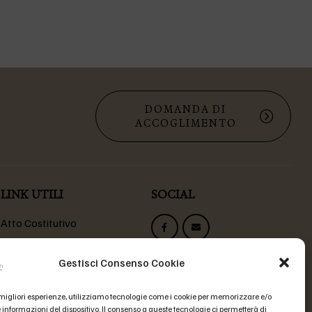
DOMANDA DI
ACCOGLIMENTO
LINK UTILI
SOCIAL
Atto Costitutivo
Statuto Fondazione
Codice Etico
Gestisci Consenso Cookie
Domande Frequenti
e migliori esperienze, utilizziamo tecnologie come i cookie per memorizzare e/o
 informazioni del dispositivo. Il consenso a queste tecnologie ci permetterà di