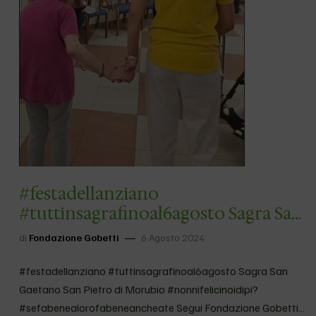
#festadellanziano
#tuttinsagrafinoal6agosto Sagra San
Gaetano San Pietro di Morubio
di
Fondazione Gobetti
6 Agosto 2024
#nonnifelicinoidipi?
#sefabenealorofabeneancheate
#festadellanziano #tuttinsagrafinoal6agosto Sagra San
Gaetano San Pietro di Morubio #nonnifelicinoidipi?
#sefabenealorofabeneancheate Segui Fondazione Gobetti