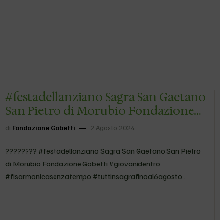
#festadellanziano Sagra San Gaetano
San Pietro di Morubio Fondazione
Gobetti #giovanidentro
di
Fondazione Gobetti
2 Agosto 2024
#fisarmonicasenzatempo
#tuttinsagrafinoal6agosto …
???????? #festadellanziano Sagra San Gaetano San Pietro
di Morubio Fondazione Gobetti #giovanidentro
#fisarmonicasenzatempo #tuttinsagrafinoal6agosto
#nonnifelicinoidipi? #sefabenealorofabeneancheate Segui
Fondazione Gobetti su Facebook