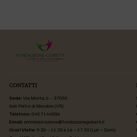
su Facebook
CONTATTI
Sede:
Via Motta, 6 – 37050
San Pietro di Morubio (VR)
Telefono:
045 7144006
Email:
amministrazione@fondazionegobetti.it
Orari Visite:
9.30 – 11.30 e 16 – 17.30 (Lun – Dom)