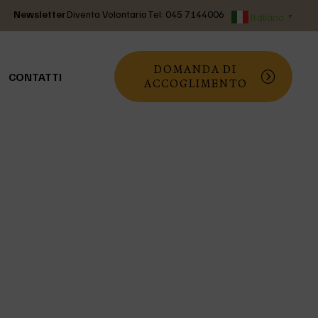
Newsletter
Diventa Volontario
Tel: 045 7144006
Italiano
▼
DOMANDA DI
CONTATTI
ACCOGLIMENTO
agosto