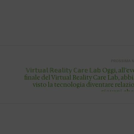
PROSSIMA 
𝕍𝕚𝕣𝕥𝕦𝕒𝕝 ℝ𝕖𝕒𝕝𝕚𝕥𝕪 ℂ𝕒𝕣𝕖 𝕃𝕒𝕓 Oggi, all’evento
finale del Virtual Reality Care Lab, ab
visto la tecnologia diventare relazion
giovani ch