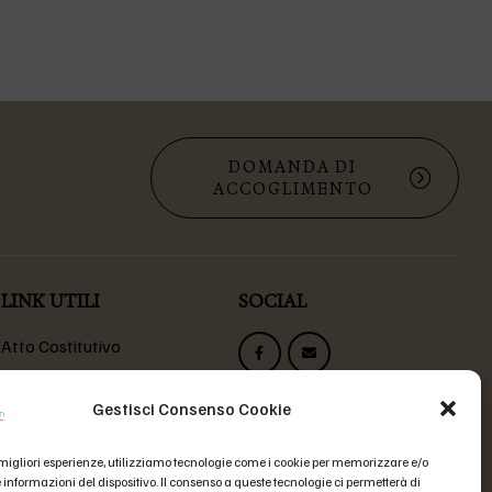
DOMANDA DI
ACCOGLIMENTO
LINK UTILI
SOCIAL
Atto Costitutivo
Statuto Fondazione
Codice Etico
Gestisci Consenso Cookie
Domande Frequenti
e migliori esperienze, utilizziamo tecnologie come i cookie per memorizzare e/o
 informazioni del dispositivo. Il consenso a queste tecnologie ci permetterà di