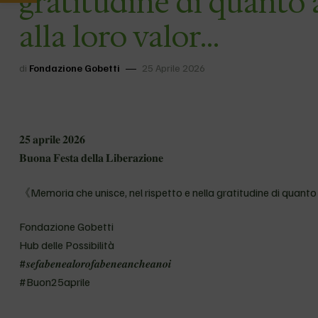
gratitudine di quanto 
alla loro valor…
di
Fondazione Gobetti
25 Aprile 2026
𝟐𝟓 𝐚𝐩𝐫𝐢𝐥𝐞 𝟐𝟎𝟐𝟔
𝐁𝐮𝐨𝐧𝐚 𝐅𝐞𝐬𝐭𝐚 𝐝𝐞𝐥𝐥𝐚 𝐋𝐢𝐛𝐞𝐫𝐚𝐳𝐢𝐨𝐧𝐞
《Memoria che unisce, nel rispetto e nella gratitudine di quanto
Fondazione Gobetti
Hub delle Possibilità
#𝒔𝒆𝒇𝒂𝒃𝒆𝒏𝒆𝒂𝒍𝒐𝒓𝒐𝒇𝒂𝒃𝒆𝒏𝒆𝒂𝒏𝒄𝒉𝒆𝒂𝒏𝒐𝒊
#Buon25aprile