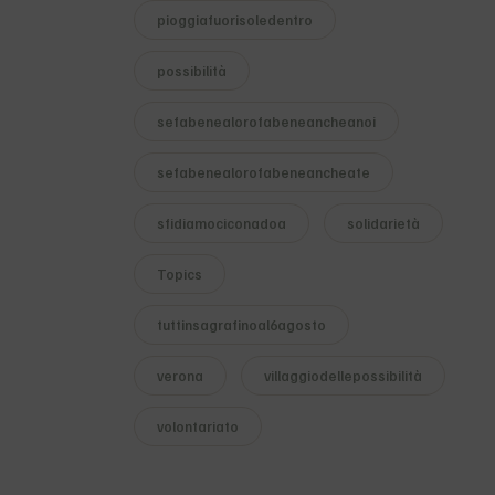
pioggiafuorisoledentro
possibilità
sefabenealorofabeneancheanoi
sefabenealorofabeneancheate
sfidiamociconadoa
solidarietà
Topics
tuttinsagrafinoal6agosto
verona
villaggiodellepossibilità
volontariato