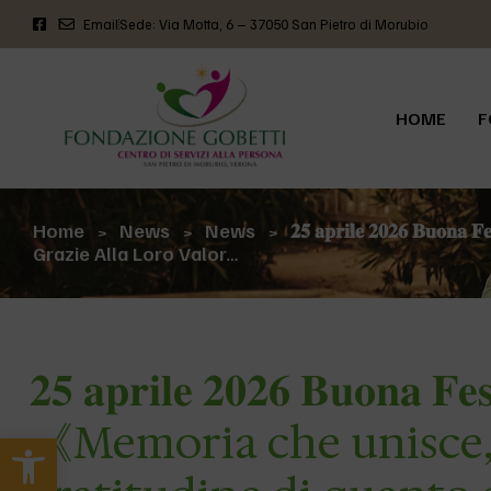
Email
Sede: Via Motta, 6 – 37050 San Pietro di Morubio
HOME
F
Home
News
News
𝟐𝟓 𝐚𝐩𝐫𝐢𝐥𝐞 𝟐𝟎𝟐𝟔 
>
>
>
Grazie Alla Loro Valor…
𝟐𝟓 𝐚𝐩𝐫𝐢𝐥𝐞 𝟐𝟎𝟐𝟔 𝐁𝐮𝐨𝐧𝐚 𝐅𝐞𝐬
《Memoria che unisce, n
Apri la barra degli strumenti