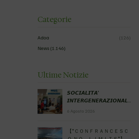
Categorie
Adoa
(126)
News
(1.146)
Ultime Notizie
𝙎𝙊𝘾𝙄𝘼𝙇𝙄𝙏𝘼’
𝙄𝙉𝙏𝙀𝙍𝙂𝙀𝙉𝙀𝙍𝘼𝙕𝙄𝙊𝙉𝘼𝙇𝙀
Fondazione Gobetti Hub
6 Agosto 2026
delle Possibilità
#nonnifelicinoidipiù
【 “ＣＯＮＦＲＡＮＣＥＳＣ
#miticoGian
Ｏ ＮＯ ＬＩＭＩＴＳ”】