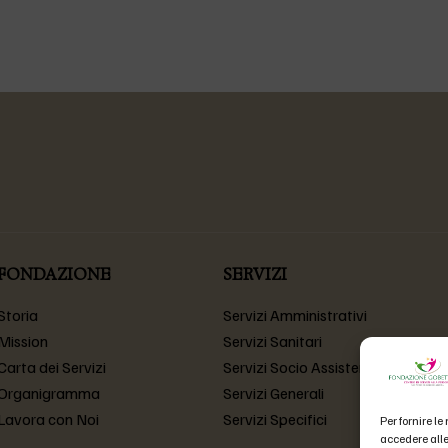
FONDAZIONE
SERVIZI
Storia
Servizi Amministrativi
Mission
Servizi Sanitari
Carta dei Servizi
Servizi Socio Assistenziali
Organigramma
Servizi Generali
Lavora con Noi
Servizi Specifici
Per fornire l
accedere alle