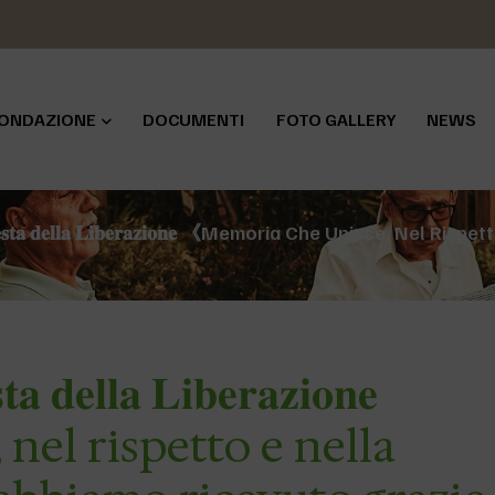
ONDAZIONE
DOCUMENTI
FOTO GALLERY
NEWS
𝐮𝐨𝐧𝐚 𝐅𝐞𝐬𝐭𝐚 𝐝𝐞𝐥𝐥𝐚 𝐋𝐢𝐛𝐞𝐫𝐚𝐳𝐢𝐨𝐧𝐞 《Memoria Che Uni
𝐚 𝐝𝐞𝐥𝐥𝐚 𝐋𝐢𝐛𝐞𝐫𝐚𝐳𝐢𝐨𝐧𝐞
el rispetto e nella