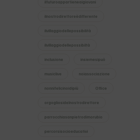
ilfuturoappartieneaigiovani
ilnostrodirettoreèdifferente
ilvillaggiodellepossibilità
ilvillaggiodellepossibiltà
inclusione
insiemesipuò
musiclive
noiassociazione
nonnifelicinoidipiù
Office
orgogliosidelnostrodirettore
parrocchiasanpietrodimorubio
percorsisocioeducativi