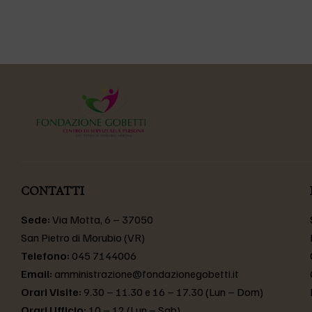
CONTATTI
Sede:
Via Motta, 6 – 37050
San Pietro di Morubio (VR)
Telefono:
045 7144006
Email:
amministrazione@fondazionegobetti.it
Orari Visite:
9.30 – 11.30 e 16 – 17.30 (Lun – Dom)
Orari Ufficio:
10 – 12 (Lun – Sab)