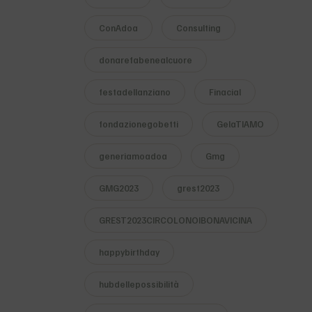
ConAdoa
Consulting
donarefabenealcuore
festadellanziano
Finacial
fondazionegobetti
GelaTIAMO
generiamoadoa
Gmg
GMG2023
grest2023
GREST2023CIRCOLONOIBONAVICINA
happybirthday
hubdellepossibilità