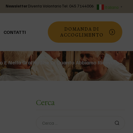
Newsletter
Diventa Volontario
Tel: 045 7144006
Italiano
▼
DOMANDA DI
CONTATTI
ACCOGLIMENTO
sce, Nel Rispetto E Nella Gratitudine Di Quanto Abbiamo Ricevuto
Cerca