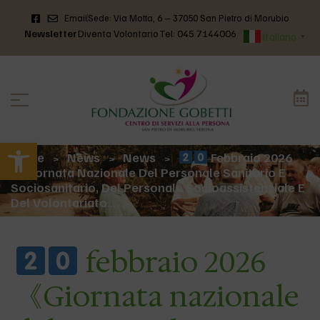
Email
Sede: Via Motta, 6 – 37050 San Pietro di Morubio
Newsletter
Diventa Volontario
Tel: 045 7144006
Italiano
▼
Apri la barra degli strumenti
Home
News
News
Febbraio 2026
>
>
>
《Giornata Nazionale Del Personale Sanitario E
Sociosanitario, Del Personale Socioassistenziale E
Del Volontariato…
febbraio 2026
《Giornata nazionale