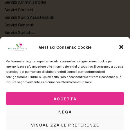
Servizi Amministrativi
Servizi Sanitari
Servizi Socio Assistenziali
Servizi Generali
Servizi Specifici
Gestisci Consenso Cookie
LINK UTILI
Per fornire le migliori esperienze, utilizziamo tecnologie come i cookie per
Atto Costitutivo
memorizzare e/o accedere alle informazioni del dispositivo. Il consenso a queste
Statuto Fondazione
tecnologie ci permetterà di elaborare dati come il comportamento di
navigazione o ID unici su questo sito. Non acconsentire o ritirare il consenso può
Codice Etico
influire negativamente su alcune caratteristiche e funzioni.
Domande Frequenti
ACCETTA
NEGA
Copyright © 2023 Fondazione Gobetti | P.Iva 01558550230 –
fgobetti@pec.fondazionegobetti.it
| Tutti i diritti riservati |
VISUALIZZA LE PREFERENZE
Credits