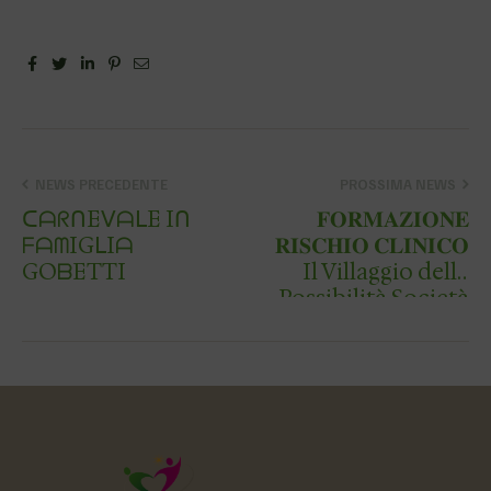
Facebook
Twitter
Linkedin
Pinterest
Email
NEWS PRECEDENTE
PROSSIMA NEWS
ᑕᗩᖇᑎEᐯᗩᒪE Iᑎ
𝐅𝐎𝐑𝐌𝐀𝐙𝐈𝐎𝐍𝐄
ᖴᗩᗰIGᒪIᗩ
𝐑𝐈𝐒𝐂𝐇𝐈𝐎 𝐂𝐋𝐈𝐍𝐈𝐂𝐎
GOᗷETTI
Il Villaggio delle
Possibilità Società
Benefit, pr…