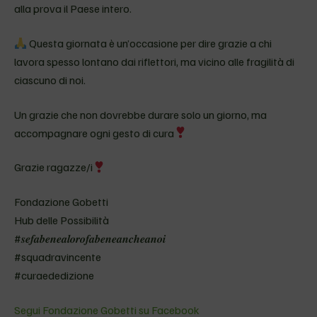
alla prova il Paese intero.
Questa giornata è un’occasione per dire grazie a chi
lavora spesso lontano dai riflettori, ma vicino alle fragilità di
ciascuno di noi.
Un grazie che non dovrebbe durare solo un giorno, ma
accompagnare ogni gesto di cura
Grazie ragazze/i
Fondazione Gobetti
Hub delle Possibilità
#𝒔𝒆𝒇𝒂𝒃𝒆𝒏𝒆𝒂𝒍𝒐𝒓𝒐𝒇𝒂𝒃𝒆𝒏𝒆𝒂𝒏𝒄𝒉𝒆𝒂𝒏𝒐𝒊
#squadravincente
#curaededizione
Segui Fondazione Gobetti su Facebook