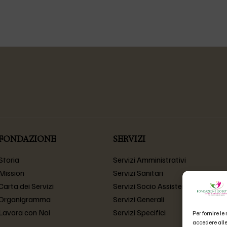
FONDAZIONE
SERVIZI
Storia
Servizi Amministrativi
Mission
Servizi Sanitari
Carta dei Servizi
Servizi Socio Assistenziali
Organigramma
Servizi Generali
Lavora con Noi
Servizi Specifici
Per fornire l
accedere alle