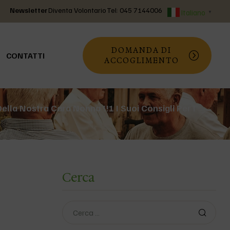
Newsletter
Diventa Volontario
Tel: 045 7144006
Italiano
▼
DOMANDA DI
CONTATTI
ACCOGLIMENTO
La Voce Della Nostra Cara Nonna !!! I Suoi Consigli Per I
Cerca