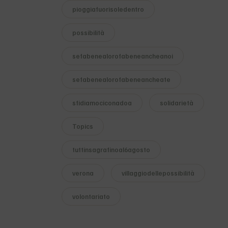
pioggiafuorisoledentro
possibilità
sefabenealorofabeneancheanoi
sefabenealorofabeneancheate
sfidiamociconadoa
solidarietà
Topics
tuttinsagrafinoal6agosto
verona
villaggiodellepossibilità
volontariato