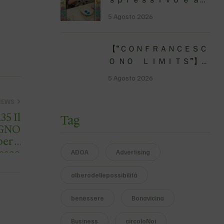
solo …
ｔｉｓｔｉｃｏ Piccoli
5 Agosto 2026
momenti catturati nel
nostro laboratorio per
【 “ＣＯＮＦＲＡＮＣＥＳＣ
comunicare sentimenti e
Ｏ ＮＯ ＬＩＭＩＴＳ”】
ric…
Traversata dello Stretto
5 Agosto 2026
di Messina
4&#…
NEWS
5 Il
Tag
UGNO
er il
esco
ADOA
Advertising
dog…
alberodellepossibilità
benessere
Bonavicina
Business
circoloNoi