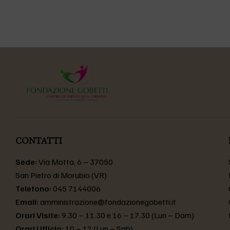
CONTATTI
Sede:
Via Motta, 6 – 37050
San Pietro di Morubio (VR)
Telefono:
045 7144006
Email:
amministrazione@fondazionegobetti.it
Orari Visite:
9.30 – 11.30 e 16 – 17.30 (Lun – Dom)
Orari Ufficio:
10 – 12 (Lun – Sab)