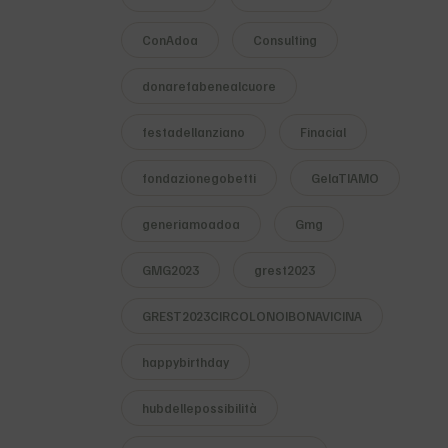
ConAdoa
Consulting
donarefabenealcuore
festadellanziano
Finacial
fondazionegobetti
GelaTIAMO
generiamoadoa
Gmg
GMG2023
grest2023
GREST2023CIRCOLONOIBONAVICINA
happybirthday
hubdellepossibilità