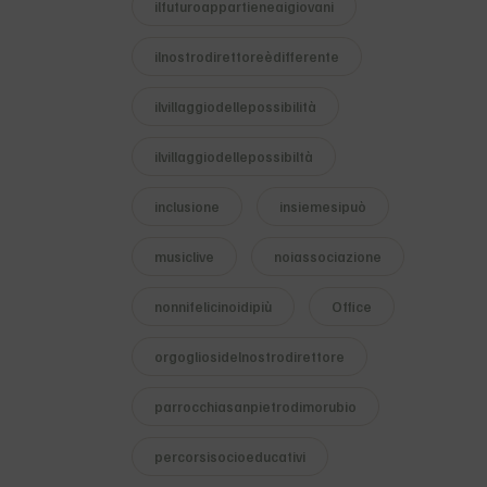
ilfuturoappartieneaigiovani
ilnostrodirettoreèdifferente
ilvillaggiodellepossibilità
ilvillaggiodellepossibiltà
inclusione
insiemesipuò
musiclive
noiassociazione
nonnifelicinoidipiù
Office
orgogliosidelnostrodirettore
parrocchiasanpietrodimorubio
percorsisocioeducativi