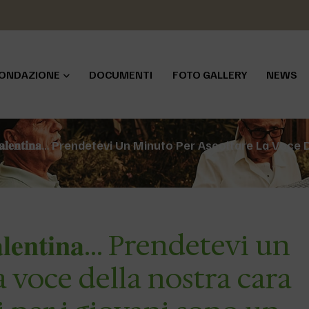
ONDAZIONE
DOCUMENTI
FOTO GALLERY
NEWS
𝐞 𝐜𝐨𝐧 𝐕𝐚𝐥𝐞𝐧𝐭𝐢𝐧𝐚… Prendetevi Un Minuto Per Ascoltare 
𝐧 𝐕𝐚𝐥𝐞𝐧𝐭𝐢𝐧𝐚… Prendetevi un
a voce della nostra cara