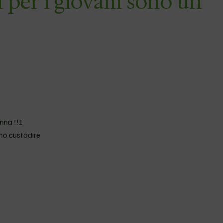
li per i giovani sono un
onna !!!
mmo custodire