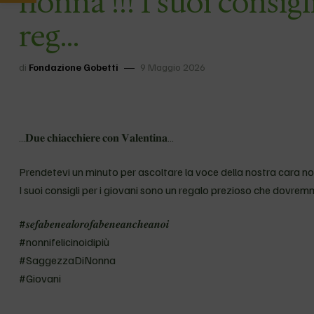
nonna !!! I suoi consig
reg…
di
Fondazione Gobetti
9 Maggio 2026
…𝐃𝐮𝐞 𝐜𝐡𝐢𝐚𝐜𝐜𝐡𝐢𝐞𝐫𝐞 𝐜𝐨𝐧 𝐕𝐚𝐥𝐞𝐧𝐭𝐢𝐧𝐚…
Prendetevi un minuto per ascoltare la voce della nostra cara n
I suoi consigli per i giovani sono un regalo prezioso che dovre
#𝒔𝒆𝒇𝒂𝒃𝒆𝒏𝒆𝒂𝒍𝒐𝒓𝒐𝒇𝒂𝒃𝒆𝒏𝒆𝒂𝒏𝒄𝒉𝒆𝒂𝒏𝒐𝒊
#nonnifelicinoidipiù
#SaggezzaDiNonna
#Giovani