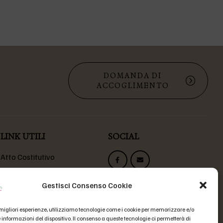
DOMANDA DI
ACCOGLIMENTO
LINK UTILI
SOCIAL
Atto Costitutivo
Statuto Fondazione
Codice Etico
Gestisci Consenso Cookie
Domande Frequenti
e migliori esperienze, utilizziamo tecnologie come i cookie per memorizzare e/o
 informazioni del dispositivo. Il consenso a queste tecnologie ci permetterà di