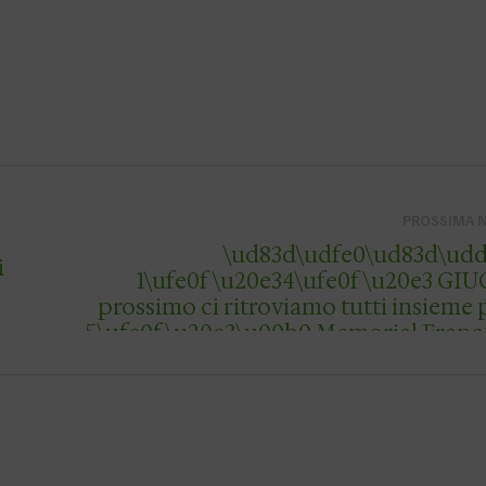
PROSSIMA 
\ud83d\udfe0\ud83d\udd3
i
1\ufe0f\u20e34\ufe0f\u20e3 GI
prossimo ci ritroviamo tutti insieme p
5\ufe0f\u20e3\u00b0 Memorial Franc
Be