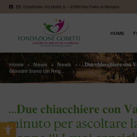
Email
Sede: Via Motta, 6 – 37050 San Pietro di Morubio
HOME
F
Home
News
News
…𝐃𝐮𝐞 𝐜𝐡𝐢𝐚𝐜𝐜𝐡𝐢𝐞
>
>
>
Giovani Sono Un Reg…
…𝐃𝐮𝐞 𝐜𝐡𝐢𝐚𝐜𝐜𝐡𝐢𝐞𝐫𝐞 𝐜𝐨
minuto per ascoltare l
Apri la barra degli strumenti