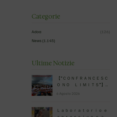
Categorie
Adoa
(126)
News
(1.145)
Ultime Notizie
【 “ＣＯＮＦＲＡＮＣＥＳＣ
Ｏ ＮＯ ＬＩＭＩＴＳ”】
Traversata dello Stretto
6 Agosto 2026
di Messina
luglio
2026 Uniti dallo stesso
Ｌａｂｏｒａｔｏｒｉｏ ｅ
orizzonte: nessun limite,
ｓｐｒｅｓｓｉｖｏ ｅ ａｒ