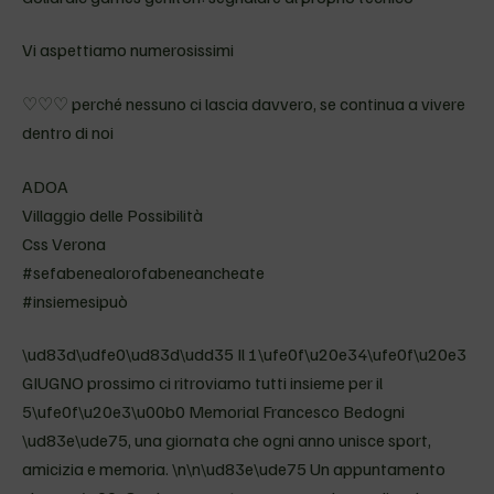
Vi aspettiamo numerosissimi
♡♡♡ perché nessuno ci lascia davvero, se continua a vivere
dentro di noi
ADOA
Villaggio delle Possibilità
Css Verona
#sefabenealorofabeneancheate
#insiemesipuò
\ud83d\udfe0\ud83d\udd35 Il 1\ufe0f\u20e34\ufe0f\u20e3
GIUGNO prossimo ci ritroviamo tutti insieme per il
5\ufe0f\u20e3\u00b0 Memorial Francesco Bedogni
\ud83e\ude75, una giornata che ogni anno unisce sport,
amicizia e memoria. \n\n\ud83e\ude75 Un appuntamento