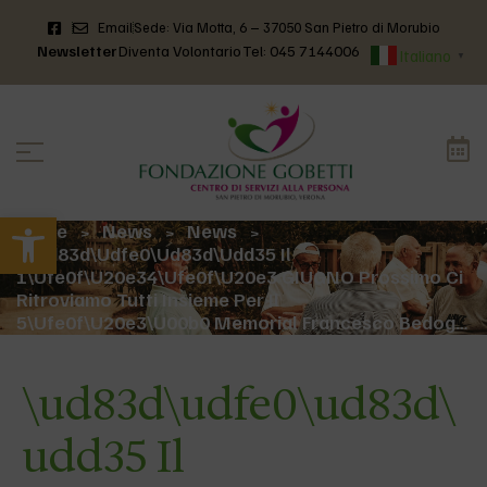
Email
Sede: Via Motta, 6 – 37050 San Pietro di Morubio
Newsletter
Diventa Volontario
Tel: 045 7144006
Italiano
▼
Apri la barra degli strumenti
Home
News
News
>
>
>
\ud83d\udfe0\ud83d\udd35 Il
1\ufe0f\u20e34\ufe0f\u20e3 GIUGNO Prossimo Ci
Ritroviamo Tutti Insieme Per Il
5\ufe0f\u20e3\u00b0 Memorial Francesco Bedog…
\ud83d\udfe0\ud83d\
udd35 Il