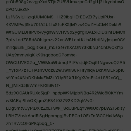
prOb50Sg2wvgpXxd3TjbZUBVUmuzpnCd2gl1J21kydctesO
cPONuvZ8-
LzfNSyJ1HzrqUUMCMS_HlZ9ibqHEtEDvZt7yUpiPUsr-
4XVMPwJSkb70fA2b1txSfcFXGJMYvs4OoZHcCM4Dekh9
WtGUMLBHlPVx4vyghWNvHVSd2ygYgIOALxJCIDSJnfDMCn
7pLvLadZSRd6OhIgmzv22enWF1octKUnAHtriINlyJmjun0GY
mrRjuEnk_bqgJtKeB_m5sGfeYhXAQNYSKlkN345hDvQxIYp
UAq9mmwIqK-k90sqoboaGPomhe-
OWCLUVEGZa_VWMaWfdmqfPtFVsljdjKQcj5fNgwzuQZA5
_YyfoP7zTOHAsnVCaz82w3whJS8RHfyhiqVDknXMLR5pI0
sYf0c4XNbDKbMuEM31YUyR2XfUKgXVmEt4d1S82cCQ_
N_JMIxd3J8WmFKRhBlv1f-
5dz9OCAUrRUXc3JgP_hpdpW9MJpbNBa4R2Wlo5l0KYYm
wSlARq-9hhOKJqmZjES4t03792KD2qhVyG-
LDg5mtvUyPlDXJzZxEFSXk_8aUuPEqYvWsUa7pBw2r5kIsy
LBHZVtwk6odRiSgHgomggJBvPBGa1OExTnf8CGHxUvWp
7hTRWcQFaPKq5qq_5-
dzQnjUahk1I4Qmf9GBZQTABKwJKU3auLEZh0fuDy6YGEH