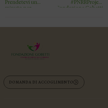
Prendetevi un
#PNRRProject
minuto per
Fondazione Gobetti
ascoltare la voce
Hub delle Possibilità
della nostra cara
Roberto Tommasi
nonna !!! I suoi
Villaggio delle
consigli per i
Possibilità ADOA
giovani sono un
#𝒔𝒆𝒇𝒂𝒃𝒆𝒏𝒆𝒂𝒍𝒐𝒓𝒐𝒇𝒂𝒃𝒆𝒏𝒆…
reg…
DOMANDA DI ACCOGLIMENTO