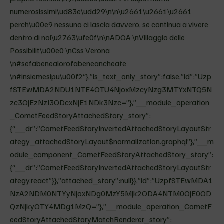
numerosissimi\ud83e\udd29\n\n\u2661\u2661\u2661
perch\u00e9 nessuno ci lascia davvero, se continua a vivere
dentro di noi\u2763\ufe0f\n\nADOA \nVillaggio delle
Possibilit\u00e0 \nCss Verona
\n#sefabenealorofabeneancheate
\n#insiemesipu\u00f2″},”is_text_only_story”:false,”id”:”Uzp
fSTEwMDA2NDU1NTE4OTU4NjoxMzcyNzg3MTYxNTQ5N
zc3OjEzNzI3ODcxNjE1NDk3Nzc=”},”__module_operation
_CometFeedStoryAttachedStory_story”:
{“__dr”:”CometFeedStoryInvertedAttachedStoryLayoutStr
ategy_attachedStoryLayout$normalization.graphql”},”__m
odule_component_CometFeedStoryAttachedStory_story”:
{“__dr”:”CometFeedStoryInvertedAttachedStoryLayoutStr
ategy.react”}},”attached_story”:null}},”id”:”UzpfSTEwMDA1
NzA2NDM0NTYyNjoxNDg0MzY5Mjk2ODA4NTM0OjE0OD
QzNjkyOTY4MDg1MzQ=”},”__module_operation_CometF
eedStoryAttachedStoryMatchRenderer_story”: