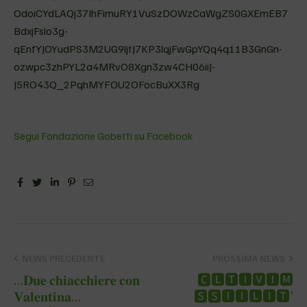
OdoiCYdLAQj37IhFimuRY1VuSzDOWzCaWgZS0GXEmEB7
BdxjFslo3g-
qEnfYJOYudPS3M2UG9ljtJ7KP3lqjFwGpYQq4q11B3GnGn-
ozwpc3zhPYL2a4MRvO8Xgn3zw4CH06iiJ-
J5RO43Q_2PqhMYFOU2OFocBuXX3Rg
Segui Fondazione Gobetti su Facebook
Facebook
Twitter
Linkedin
Pinterest
Email
NEWS PRECEDENTE
PROSSIMA NEWS
…𝐃𝐮𝐞 𝐜𝐡𝐢𝐚𝐜𝐜𝐡𝐢𝐞𝐫𝐞 𝐜𝐨𝐧
🅲🅻🆃🅸🆅🅸🅼
𝐕𝐚𝐥𝐞𝐧𝐭𝐢𝐧𝐚…
🆂🆂🅸🅸🅻🅸🆃’