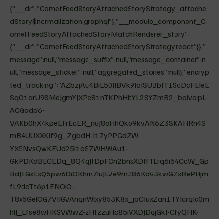
{“__dr”:”CometFeedStoryAttachedStoryStrategy_attache
dStory$normalization.graphql”},”__module_component_C
ometFeedStoryAttachedStoryMatchRenderer_story”:
{“__dr”:”CometFeedStoryAttachedStoryStrategy.react”}},”
message”:null,”message_suffix”:null,”message_container”:n
ull,”message_sticker”:null,”aggregated_stories”:null},”encryp
ted_tracking”:”AZbzjAu4BiL50IIBVk9IoISUBbIT1ScDcFEIeE
SqO1arU9SMeJgmYJXPe81nTKPhHbYL2SYZmB2_boivaipL
ACGadd6-
VAKb0hX4kpeEFrEcER_nuJ8aHhQko9kvAN6Z3SKAHRn4S
mB4UUXXKlf9g_ZgbdH-I17yPPGdZW-
YX5NvsQwKEUd25l1oS7WHWAu1-
GkPDKdBECEDq_8Q4qJtDpFCn2bnsXDffTLrq6i54CcW_Gp
BdJ1GsLxQ5pw6DiOKhm7luJLVe9m386KoV3kwGZxRePHjm
fL9dcTt6p1ENOiO-
T8x5GelOG7VIIGVAnqnWlxy853K8x_joCIuxZan1TYIcrqIc0m
hlJ_Lfse8wHKSVWwZ-zHtzzuHc85iVXDJDqjGkI-CfyQHK-