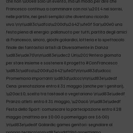
che non \u00e8 solo un evento, ma un modo per dire che
Francesco continua a camminare con noi \u2014 nei sorrisi,
nelle partite, nei gesti semplici che diventano ricordo
vivo.\n\n\ud83c\udfca\u200d\u2642\ufe0f Sar\u00e0 una
festa piena di energia: pallanuoto per tutti, partita degli amici
di Francesco, sincro, giochi goliardici, lotteria e lo spettacolo
finale dei fantastici artisti di Diversamente in Danza
\ud83e\ude70\n\n\ud83e\udec2 Un\u2019intera giornata
per stare insieme e sostenere il progetto #ConFrancesco
\ud83c\udfca\u200d\u2642\ufe0f\n\n\ud83d\udccc
Promemoria importanti \ud83d\udccc\n\n\ud83e\udedf
Cena: prenotazione entro il 31 maggio (anche per i genitori),
\u20ac10, scelta tra tastasal o vegetariano \n\ud83e\udedf
Pranzo atleti: entro il 31 maggio, \u20ac6 \n\ud83e\udedf
Festa dello Sport: comunicare la partecipazione entro il 28
maggio (mattina ore 10:00 o pomeriggio ore 16:00)
\n\ud83e\udedf Goliardic games genitori: segnalare al
proprio tecnico\n\n\ud83e\udd29Vi aspettiamo