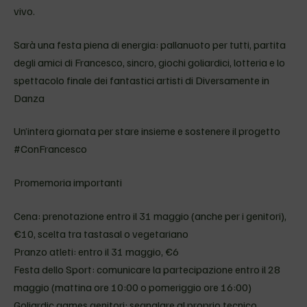
vivo.
Sarà una festa piena di energia: pallanuoto per tutti, partita
degli amici di Francesco, sincro, giochi goliardici, lotteria e lo
spettacolo finale dei fantastici artisti di Diversamente in
Danza
Un’intera giornata per stare insieme e sostenere il progetto
#ConFrancesco
Promemoria importanti
Cena: prenotazione entro il 31 maggio (anche per i genitori),
€10, scelta tra tastasal o vegetariano
Pranzo atleti: entro il 31 maggio, €6
Festa dello Sport: comunicare la partecipazione entro il 28
maggio (mattina ore 10:00 o pomeriggio ore 16:00)
Goliardic games genitori: segnalare al proprio tecnico