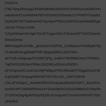
V6dzVx-
i7NLTGnpJBSsJagZ8fWmBbNd1bDt0Hf1B5Ih0yuQe6WDHc
uxbd6dHf1ed4hBAkPBTe5ObSe3fEhwGs12YPMPYrDqaB1
UsJKQMTWT6dmJvmSFKp4ejoPYS0vzo0Fri2Ex6AN6MIEg6
zSUcKTDGc4ZAlK-
YZJybNAiwn42Hqb7QrQ5Tygw4Ck1FzEavw9PTb0QDyeXs
0Aw0Driwj-
MRCdqqRAX2Wk_gSI6QIv3OGPSb_k2Waox4fYeGBqN7NJ
ULnloM2wcgjWdJkPhBI-BpgxLWWLcJQfVSke-
dcTrwEyA8guwpPsCdMTjJYg_ovj8H7NrNlWnOmo7RtblDn
TqlDh5DQW3wV5WecQlzDWLxD0nzoEW5lC-
qFDVqrvs9CLnvEv6ts8jPNBJpsP09zXl5udnFFSqguhUruFM
xLj0SaWTUmpqybM4SBTKl7H2y4Ei_1WYZn8H0-
r2kL3FSGApC_mobM38DsD3swJzb2i86N2HG97_8xxCEs4
tuxXKH9FQW0iN9Rws2cF5QsV8jt0rCQQu0W8bGrEOMyRa
2Yzhi3xQag9jpIk05qvRJQBLrKzcigvwF26s4mceFk5dYYf82
y8aOkd-