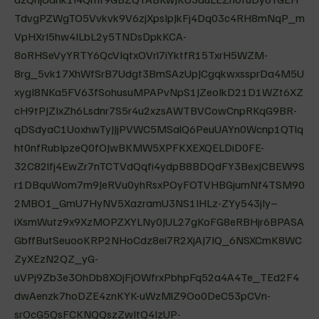
TdvgPZWgTO5Vvkvk9V6zjXpsIpJkFj4Dq03c4RH8mNqP_m
VpHXrI5hw4ILbL2y5TNDsDpkKCA-
8oRHSeVyYRTY6QcVIqtxOVrl7iYktfR15TxrH5WZM-
8rg_5vk17XhWfSrB7Udgt3BmSAzUpJCgqkwxssprDa4M5U
xygI8NKa5FV63fSohusuMPAPvNpS1JZeoIkD21D1WZt6XZ
cH9tPJZIxZh6Lsdnr7S5r4u2xzsAWTBVCowCnpRKqG9BR-
qDSdyaC1UoxhwTyJJjPVWC5MSalQ6PeuUAYn0Wcnp1QTlq
ht0nfRubIpzeQ0fOJwBKMW5XPFKXEXQELDiD0FE-
32C82lfj4EwZr7nTCTVdQqfi4ydpB8BDQdFY3BexJCBEW9S
r1DBquWom7m9JeRVu0yhRsxPOyFOTVHBGjumNf4TSM90
2MBO1_GmU7HyNV5XazramU3NS1IHLz-ZYy543jIy–
iXsmWutz9x9XzMOPZXYLNy0JUL27gKoFG8eRBHjr6BPASA
GbffButSeuooKRP2NHoCdz8ei7R2XjAJ7IQ_6NSXCmK8WC
ZyXEzN2QZ_yG-
uVPj9Zb3e3OhDb8XOjFjOWfrxPbhpFq52a4A4Te_TEd2F4
dwAenzk7hoDZE4znKYK-uWzMlZ9Oo0DeC53pCVn-
srOcG5QsFCKNQQszZwItQ4IzUP-