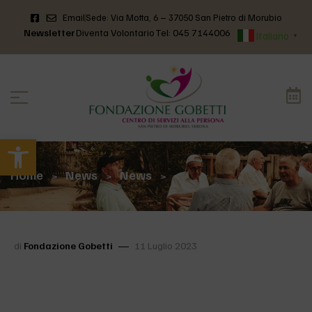
Email
Sede: Via Motta, 6 – 37050 San Pietro di Morubio
Newsletter
Diventa Volontario
Tel: 045 7144006
Italiano
▼
Apri la barra degli strumenti
Home
News
News
>
>
>
di
Fondazione Gobetti
11 Luglio 2023