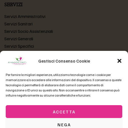
SERVIZI
Servizi Amministrativi
Servizi Sanitari
Servizi Socio Assistenziali
Servizi Generali
Servizi Specifici
Gestisci Consenso Cookie
LINK UTILI
Per fornire le migliori esperienze, utilizziamo tecnologie come i cookie per
Atto Costitutivo
memorizzare e/o accedere alle informazioni del dispositivo. Il consenso a queste
Statuto Fondazione
tecnologie ci permetterà di elaborare dati come il comportamento di
Codice Etico
navigazione o ID unici su questo sito. Non acconsentire o ritirare il consenso può
influire negativamente su alcune caratteristiche e funzioni.
Domande Frequenti
ACCETTA
Copyright © 2023 Fondazione Gobetti | P.Iva 01558550230 –
NEGA