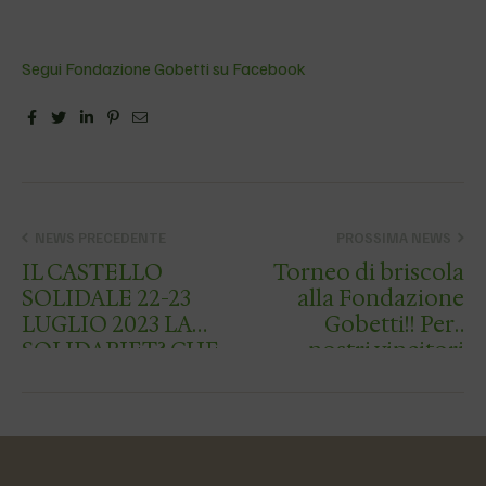
Segui Fondazione Gobetti su Facebook
Facebook
Twitter
Linkedin
Pinterest
Email
NEWS PRECEDENTE
PROSSIMA NEWS
IL CASTELLO
Torneo di briscola
SOLIDALE 22-23
alla Fondazione
LUGLIO 2023 LA
Gobetti!! Per i
SOLIDARIET? CHE
nostri vincitori
RINNOVA IL
medaglie e sfiziosi
NOSTRO
panini farciti!!!
TERRITORIO!! Il
network etico
ADOA presenta “…