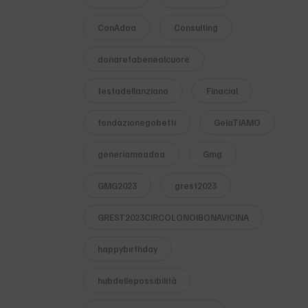
ConAdoa
Consulting
donarefabenealcuore
festadellanziano
Finacial
fondazionegobetti
GelaTIAMO
generiamoadoa
Gmg
GMG2023
grest2023
GREST2023CIRCOLONOIBONAVICINA
happybirthday
hubdellepossibilità