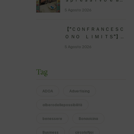
solo …
ｔｉｓｔｉｃｏ Piccoli
5 Agosto 2026
momenti catturati nel
nostro laboratorio per
【 “ＣＯＮＦＲＡＮＣＥＳＣ
comunicare sentimenti e
Ｏ ＮＯ ＬＩＭＩＴＳ”】
ric…
Traversata dello Stretto
5 Agosto 2026
di Messina
4&#…
Tag
ADOA
Advertising
alberodellepossibilità
benessere
Bonavicina
Business
circoloNoi