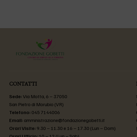
CONTATTI
Sede:
Via Motta, 6 – 37050
San Pietro di Morubio (VR)
Telefono:
045 7144006
Email:
amministrazione@fondazionegobetti.it
Orari Visite:
9.30 – 11.30 e 16 – 17.30 (Lun – Dom)
Orari Ufficio:
10 – 12 (Lun – Sab)