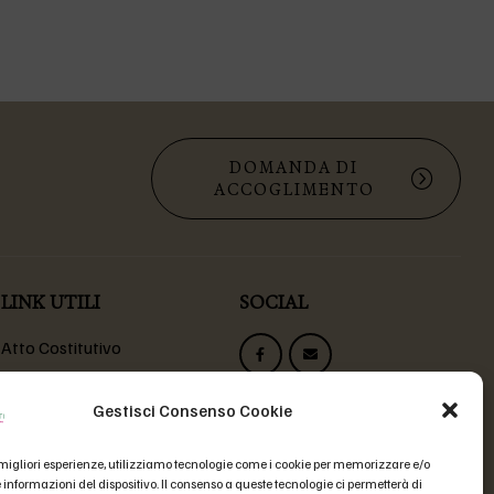
DOMANDA DI
ACCOGLIMENTO
LINK UTILI
SOCIAL
Atto Costitutivo
Statuto Fondazione
Codice Etico
Gestisci Consenso Cookie
Domande Frequenti
e migliori esperienze, utilizziamo tecnologie come i cookie per memorizzare e/o
 informazioni del dispositivo. Il consenso a queste tecnologie ci permetterà di