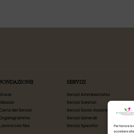
FONDAZIONE
SERVIZI
Storia
Servizi Amministrativi
Mission
Servizi Sanitari
Carta dei Servizi
Servizi Socio Assistenziali
Organigramma
Servizi Generali
Lavora con Noi
Servizi Specifici
Per fornire l
accedere alle