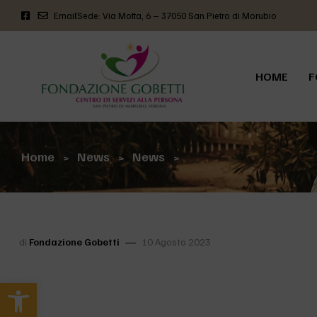
Email
Sede: Via Motta, 6 – 37050 San Pietro di Morubio
HOME
F
Home
News
News
>
>
>
di
Fondazione Gobetti
10 Agosto 2023
Apri la barra degli strumenti