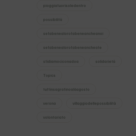
pioggiafuorisoledentro
possibilità
sefabenealorofabeneancheanoi
sefabenealorofabeneancheate
sfidiamociconadoa
solidarietà
Topics
tuttinsagrafinoal6agosto
verona
villaggiodellepossibilità
volontariato