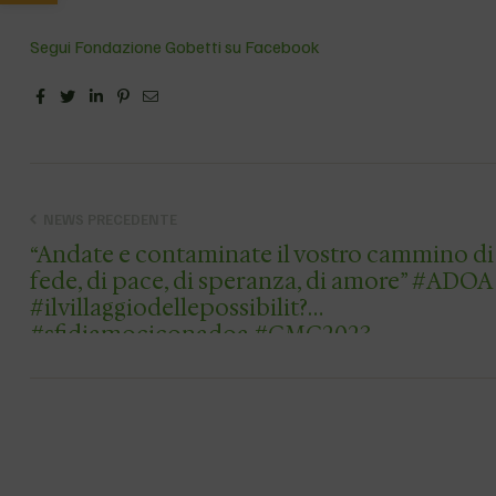
Segui Fondazione Gobetti su Facebook
Facebook
Twitter
Linkedin
Pinterest
Email
NEWS PRECEDENTE
“Andate e contaminate il vostro cammino di
fede, di pace, di speranza, di amore” #ADOA
#ilvillaggiodellepossibilit?
#sfidiamociconadoa #GMG2023…