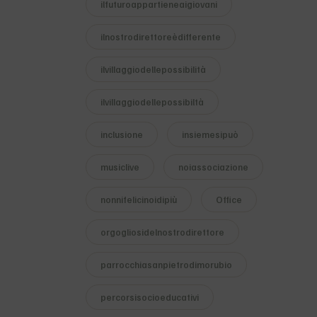
ilfuturoappartieneaigiovani
ilnostrodirettoreèdifferente
ilvillaggiodellepossibilità
ilvillaggiodellepossibiltà
inclusione
insiemesipuò
musiclive
noiassociazione
nonnifelicinoidipiù
Office
orgogliosidelnostrodirettore
parrocchiasanpietrodimorubio
percorsisocioeducativi