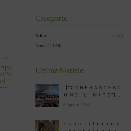
Categorie
Adoa
(126)
News
(1.145)
NEWS
(Papa
Ultime Notizie
moci conAdoa ? sta…
【 “ＣＯＮＦＲＡＮＣＥＳＣ
Ｏ ＮＯ ＬＩＭＩＴＳ”】
Traversata dello Stretto
6 Agosto 2026
di Messina
luglio
2026 Uniti dallo stesso
Ｌａｂｏｒａｔｏｒｉｏ ｅ
orizzonte: nessun limite,
ｓｐｒｅｓｓｉｖｏ ｅ ａｒ