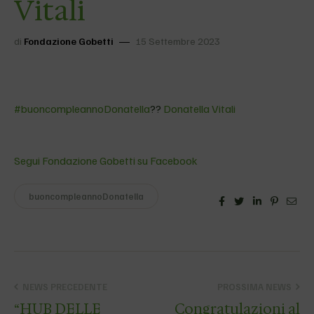
Vitali
di
Fondazione Gobetti
15 Settembre 2023
#buoncompleannoDonatella
??
Donatella Vitali
Segui Fondazione Gobetti su Facebook
buoncompleannoDonatella
Facebook
Twitter
Linkedin
Pinteres
Emai
NEWS PRECEDENTE
PROSSIMA NEWS
“HUB DELLE
Congratulazioni al