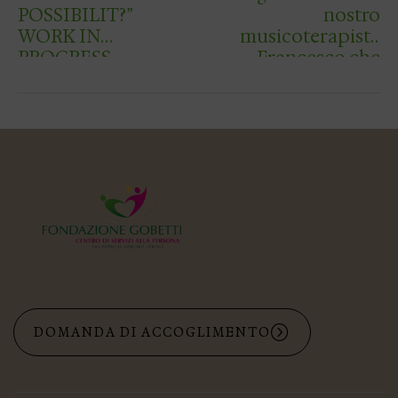
POSSIBILIT?”
nostro
WORK IN
musicoterapista
PROGRESS
Francesco che
sabato 23 coroner?
il suo sogno
d’amore
convogliando a
nozze! Auguroni da
tutto lo staff e d…
DOMANDA DI ACCOGLIMENTO