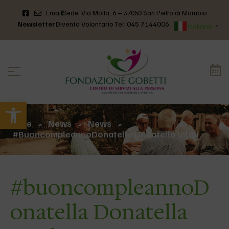
Email
Sede: Via Motta, 6 – 37050 San Pietro di Morubio
Newsletter
Diventa Volontario
Tel: 045 7144006
Italiano
▼
Apri la barra degli strumenti
Home
News
News
>
>
>
#buoncompleannoDonatella Donatella Vitali
#buoncompleannoD
onatella Donatella