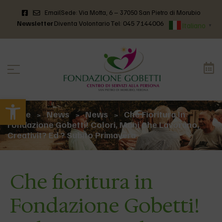
Email
Sede: Via Motta, 6 – 37050 San Pietro di Morubio
Newsletter
Diventa Volontario
Tel: 045 7144006
Italiano
▼
Apri la barra degli strumenti
Home
News
News
Che Fioritura In
>
>
>
Fondazione Gobetti! Colori, Mani Che Lavorano,
Creativit? Ed ? Subito Primavera
Che fioritura in
Fondazione Gobetti!