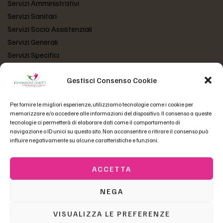
Servizi Amministrativi
Servizi Sanitari
Servizi Socio Assistenziali
Servizi Generali
Servizi Specifici
Gestisci Consenso Cookie
LINK UTILI
Per fornire le migliori esperienze, utilizziamo tecnologie come i cookie per
Atto Costitutivo
memorizzare e/o accedere alle informazioni del dispositivo. Il consenso a queste
Statuto Fondazione
tecnologie ci permetterà di elaborare dati come il comportamento di
navigazione o ID unici su questo sito. Non acconsentire o ritirare il consenso può
Codice Etico
influire negativamente su alcune caratteristiche e funzioni.
Domande Frequenti
ACCETTA
NEGA
Copyright © 2023 Fondazione Gobetti | P.Iva 01558550230 –
fgobetti@pec.fondazionegobetti.it
| Tutti i diritti riservati |
VISUALIZZA LE PREFERENZE
Credits