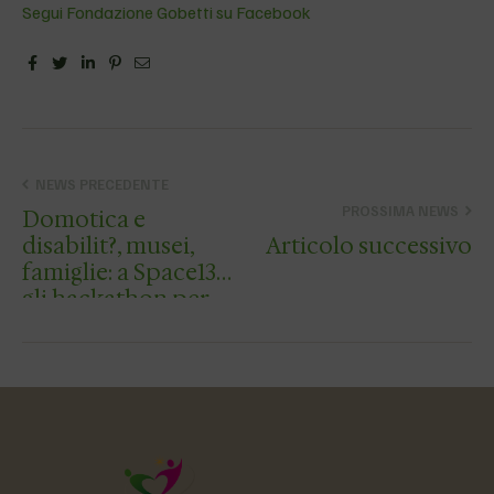
Segui Fondazione Gobetti su Facebook
Facebook
Twitter
Linkedin
Pinterest
Email
NEWS PRECEDENTE
PROSSIMA NEWS
Domotica e
disabilit?, musei,
Articolo successivo
famiglie: a Space13
gli hackathon per
immaginare nuovi
servizi per la
comunit?. Primo
appuntamento
venerd? 25 marzo
dall…