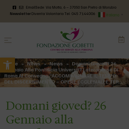
Email
Sede: Via Motta, 6 – 37050 San Pietro di Morubio
Newsletter
Diventa Volontario
Tel: 045 7144006
Italiano
▼
Apri la barra degli strumenti
Home
News
News
Domani Gioved? 26
>
>
>
Gennaio Alla Pontificia Universit? Lateranense Di
Roma Al Convegno “ACCOMPAGNARE IL TEMPO
DEL DISCERNIMENTO – OPERE ECCLESIALI E TER…
Domani gioved? 26
Gennaio alla