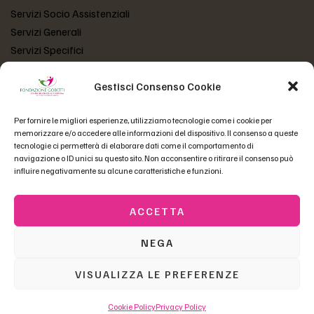
Servizi Socio Assistenziali
Servizi Generali
Servizi Specifici
Gestisci Consenso Cookie
LINK UTILI
Per fornire le migliori esperienze, utilizziamo tecnologie come i cookie per
Atto Costitutivo
memorizzare e/o accedere alle informazioni del dispositivo. Il consenso a queste
Statuto Fondazione
tecnologie ci permetterà di elaborare dati come il comportamento di
navigazione o ID unici su questo sito. Non acconsentire o ritirare il consenso può
Codice Etico
influire negativamente su alcune caratteristiche e funzioni.
Domande Frequenti
ACCETTA
Copyright © 2023 Fondazione Gobetti | P.Iva 01558550230 –
NEGA
fgobetti@pec.fondazionegobetti.it
| Tutti i diritti riservati |
VISUALIZZA LE PREFERENZE
Credits
Cookie Policy
Privacy Policy