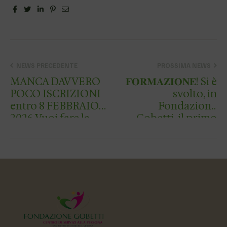
Facebook
Twitter
Linkedin
Pinterest
Email
NEWS PRECEDENTE
PROSSIMA NEWS
MANCA DAVVERO
𝐅𝐎𝐑𝐌𝐀𝐙𝐈𝐎𝐍𝐄! Si è
POCO ISCRIZIONI
svolto, in
entro 8 FEBBRAIO
Fondazione
2026 Vuoi fare la
Gobetti, il primo
differenza …
incontro del
percorso
formativo sul tema
del RISCHIO
CLINICO, rivolto
agli operatori
sanita…