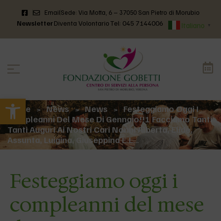
Email
Sede: Via Motta, 6 – 37050 San Pietro di Morubio
Newsletter
Diventa Volontario
Tel: 045 7144006
Italiano
▼
Apri la barra degli strumenti
Home
News
News
Festeggiamo Oggi I
>
>
>
Compleanni Del Mese Di Gennaio!!! Facciamo Tanti
Tanti Auguri Ai Nostri Cari Nonni Alberta, Elide,
Assunta, Luigina, Giuseppina E L…
Festeggiamo oggi i
compleanni del mese