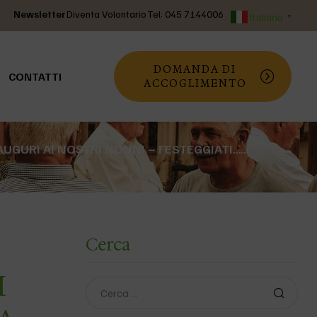
Newsletter
Diventa Volontario
Tel: 045 7144006
Italiano
▼
DOMANDA DI
CONTATTI
ACCOGLIMENTO
AUGURI AI NOSTRI NONNI – FESTEGGIATI……
Cerca
I