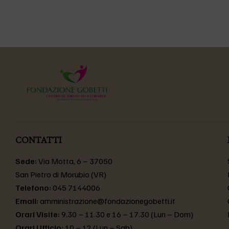
CONTATTI
Sede:
Via Motta, 6 – 37050
San Pietro di Morubio (VR)
Telefono:
045 7144006
Email:
amministrazione@fondazionegobetti.it
Orari Visite:
9.30 – 11.30 e 16 – 17.30 (Lun – Dom)
Orari Ufficio:
10 – 12 (Lun – Sab)