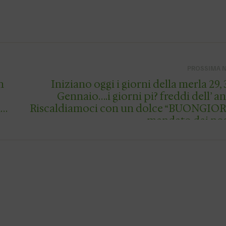
PROSSIMA 
h
Iniziano oggi i giorni della merla 29, 3
Gennaio….i giorni pi? freddi dell’ an
ne
Riscaldiamoci con un dolce “BUONGIO
mandato dai nos