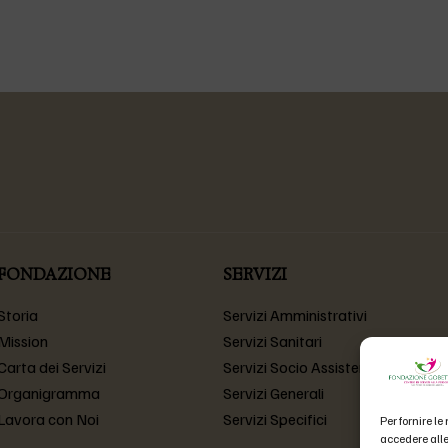
FONDAZIONE
SERVIZI
Storia
Servizi Amministrativi
Mission
Servizi Sanitari
Carta dei Servizi
Servizi Socio Assistenziali
Organigramma
Servizi Generali
Lavora con Noi
Servizi Specifici
Per fornire l
accedere alle