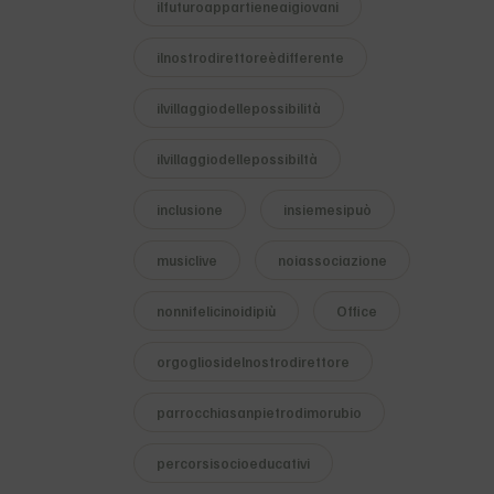
ilfuturoappartieneaigiovani
ilnostrodirettoreèdifferente
ilvillaggiodellepossibilità
ilvillaggiodellepossibiltà
inclusione
insiemesipuò
musiclive
noiassociazione
nonnifelicinoidipiù
Office
orgogliosidelnostrodirettore
parrocchiasanpietrodimorubio
percorsisocioeducativi