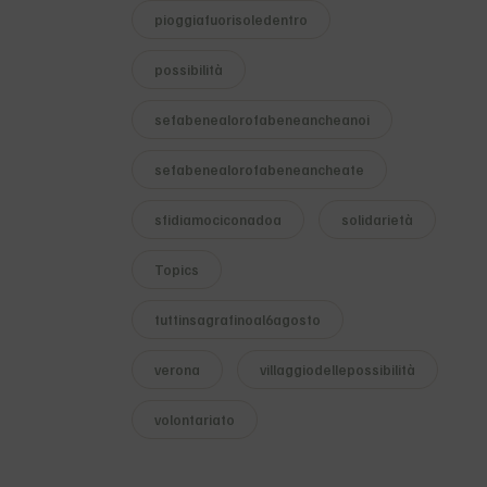
pioggiafuorisoledentro
possibilità
sefabenealorofabeneancheanoi
sefabenealorofabeneancheate
sfidiamociconadoa
solidarietà
Topics
tuttinsagrafinoal6agosto
verona
villaggiodellepossibilità
volontariato