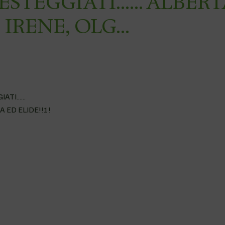
FESTEGGIATI…… ALBERT
 IRENE, OLG…
GIATI……
A ED ELIDE!!!!