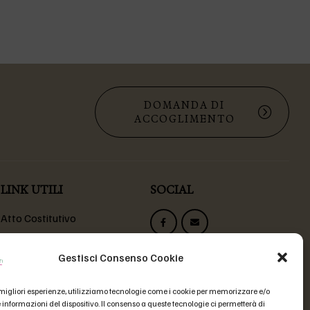
DOMANDA DI
ACCOGLIMENTO
LINK UTILI
SOCIAL
Atto Costitutivo
Statuto Fondazione
Codice Etico
Gestisci Consenso Cookie
Domande Frequenti
e migliori esperienze, utilizziamo tecnologie come i cookie per memorizzare e/o
 informazioni del dispositivo. Il consenso a queste tecnologie ci permetterà di