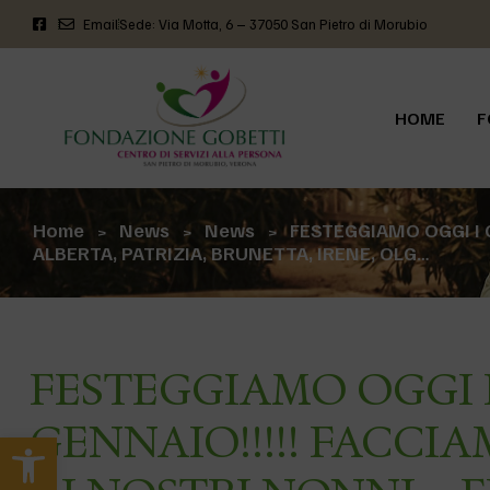
Email
Sede: Via Motta, 6 – 37050 San Pietro di Morubio
HOME
F
Home
News
News
FESTEGGIAMO OGGI I 
>
>
>
ALBERTA, PATRIZIA, BRUNETTA, IRENE, OLG…
FESTEGGIAMO OGGI 
GENNAIO!!!!! FACCI
Apri la barra degli strumenti