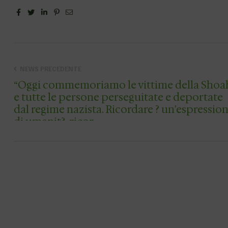
Facebook
Twitter
Linkedin
Pinterest
Email
NEWS PRECEDENTE
“Oggi commemoriamo le vittime della Shoa
e tutte le persone perseguitate e deportate
dal regime nazista. Ricordare ? un’espressio
di umanit?, ricor…