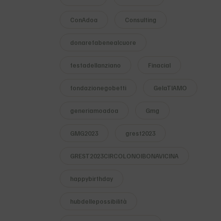
ConAdoa
Consulting
donarefabenealcuore
festadellanziano
Finacial
fondazionegobetti
GelaTIAMO
generiamoadoa
Gmg
GMG2023
grest2023
GREST2023CIRCOLONOIBONAVICINA
happybirthday
hubdellepossibilità