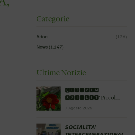
A,
Categorie
Adoa
(126)
News
(1.147)
Ultime Notizie
🅲🅻🆃🅸🆅🅸🅼
🆂🆂🅸🅸🅻🅸🆃’ Piccoli
passi, grandi impatti
7 Agosto 2026
Dove? Fondazione
Gobetti, via Motta 6 San
𝙎𝙊𝘾𝙄𝘼𝙇𝙄𝙏𝘼’
Pietro di Morubio VR
𝙄𝙉𝙏𝙀𝙍𝙂𝙀𝙉𝙀𝙍𝘼𝙕𝙄𝙊𝙉𝘼𝙇𝙀