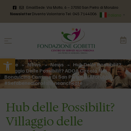
Email
Sede: Via Motta, 6 – 37050 San Pietro di Morubio
Newsletter
Diventa Volontario
Tel: 045 7144006
Italiano
▼
Apri la barra degli strumenti
Home
News
News
Hub Delle Possibilit?
>
>
>
Villaggio Delle Possibilit? ADOA Circolo Noi
Bonavicina Comune Di San Pietro Di Morubio
#sefabenealorofabeneancheate
Hub delle Possibilit?
Villaggio delle