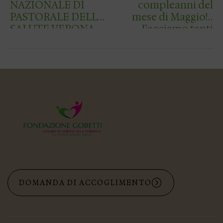
NAZIONALE DI
compleanni del
PASTORALE DELLA
mese di Maggio!!!
SALUTE VERONA
Facciamo tanti
7-15 MAGGIO 2024
tanti auguri ai
“NON HO
nostri cari nonni
NESSUNO CHE MI
Vanda, Enzo,
IMMERGA UN
Ovidia, Luigino e
PRIMO BILANCIO
Milena!!!!! AUG…
112 relatori 13 se…
DOMANDA DI ACCOGLIMENTO