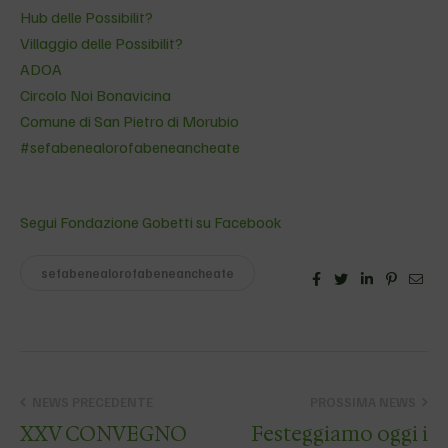
Hub delle Possibilit?
Villaggio delle Possibilit?
ADOA
Circolo Noi Bonavicina
Comune di San Pietro di Morubio
#
sefabenealorofa
beneancheate
Segui Fondazione Gobetti su Facebook
sefabenealorofabeneancheate
Facebook
Twitter
Linkedin
Pinteres
Emai
NEWS PRECEDENTE
PROSSIMA NEWS
XXV CONVEGNO
Festeggiamo oggi i