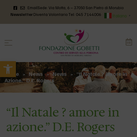
Email
Sede: Via Motta, 6 – 37050 San Pietro di Morubio
Newsletter
Diventa Volontario
Tel: 045 7144006
Italiano
▼
Apri la barra degli strumenti
Home
News
News
“Il Natale ? Amore In
>
>
>
Azione.” D.E. Rogers
“Il Natale ? amore in
azione.” D.E. Rogers