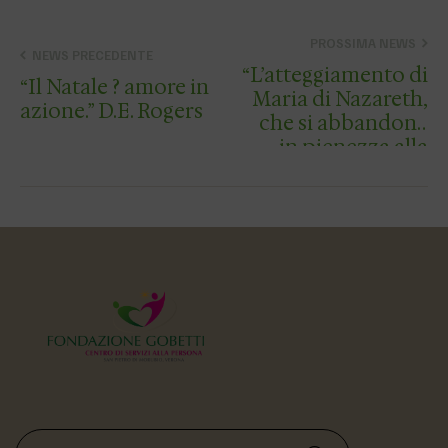
PROSSIMA NEWS
NEWS PRECEDENTE
“L’atteggiamento di
“Il Natale ? amore in
Maria di Nazareth,
azione.” D.E. Rogers
che si abbandona
in pienezza alla
volont? del Padre,
ci insegna che
l’essere viene prima
del fare, occorre
las…