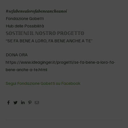
#𝒔𝒆𝒇𝒂𝒃𝒆𝒏𝒆𝒂𝒍𝒐𝒓𝒐𝒇𝒂𝒃𝒆𝒏𝒆𝒂𝒏𝒄𝒉𝒆𝒂𝒏𝒐𝒊
Fondazione Gobetti
Hub delle Possibilità
𝕊𝕆𝕊𝕋𝕀𝔼ℕ𝕀 𝕀𝕃 ℕ𝕆𝕊𝕋ℝ𝕆 ℙℝ𝕆𝔾𝔼𝕋𝕋𝕆
“SE FA BENE A LORO, FA BENE ANCHE A TE”
DONA ORA
https://www.ideaginger.it/progetti/se-fa-bene-a-loro-fa-
bene-anche-a-te.html
Segui Fondazione Gobetti su Facebook
Facebook
Twitter
Linkedin
Pinterest
Email