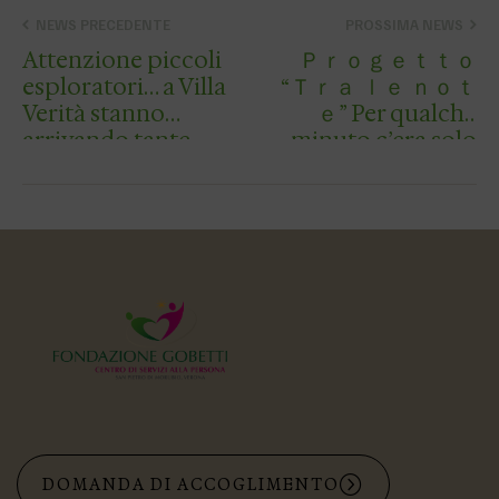
NEWS PRECEDENTE
PROSSIMA NEWS
Attenzione piccoli
Ｐｒｏｇｅｔｔｏ
esploratori… a Villa
“Ｔｒａ ｌｅ ｎｏｔ
Verità stanno
ｅ” Per qualche
arrivando tante
minuto c’era solo
uova colorate!
una canzone
Sabato 21 marzo
condivisa, una
alle ore 10.00 vi
melodia tra le
aspettiamo a Villa
corde della chitarra
Verità per…
e due persone che
si incontrano …
DOMANDA DI ACCOGLIMENTO