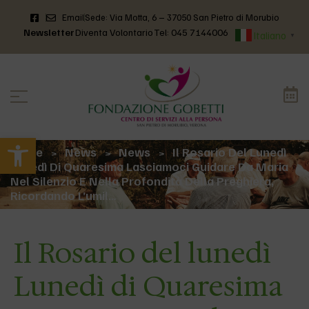
Email
Sede: Via Motta, 6 – 37050 San Pietro di Morubio
Newsletter
Diventa Volontario
Tel: 045 7144006
Italiano
▼
Apri la barra degli strumenti
Home
News
News
Il Rosario Del Lunedì
>
>
>
Lunedì Di Quaresima Lasciamoci Guidare Da Maria
Nel Silenzio E Nella Profondità Della Preghiera,
Ricordando L’umil…
Il Rosario del lunedì
Lunedì di Quaresima