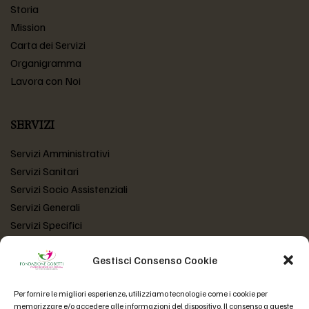
Storia
Mission
Carta dei Servizi
Organigramma
Lavora con Noi
SERVIZI
Servizi Amministrativi
Servizi Sanitari
Servizi Socio Assistenziali
Servizi Generali
Servizi Specifici
Gestisci Consenso Cookie
LINK UTILI
Per fornire le migliori esperienze, utilizziamo tecnologie come i cookie per
Atto Costitutivo
memorizzare e/o accedere alle informazioni del dispositivo. Il consenso a queste