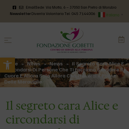
Email
Sede: Via Motta, 6 – 37050 San Pietro di Morubio
Newsletter
Diventa Volontario
Tel: 045 7144006
Italiano
▼
Apri la barra degli strumenti
Home
News
News
Il Segreto Cara Alice E
>
>
>
Circondarsi Di Persone Che Ti Facciano Sorridere Il
Cuore E Allora Solo Allora Che Troverai Il Paese
Delle Meraviglie
Il segreto cara Alice e
circondarsi di