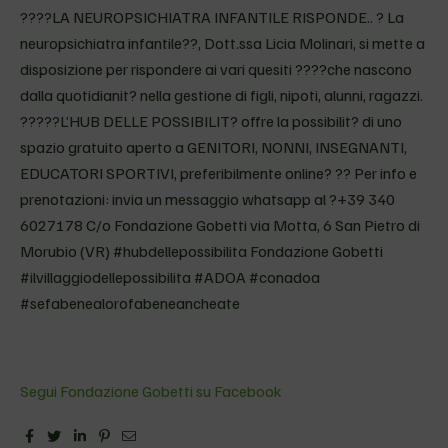
????LA NEUROPSICHIATRA INFANTILE RISPONDE.. ? La
neuropsichiatra infantile??, Dott.ssa Licia Molinari, si mette a
disposizione per rispondere ai vari quesiti ????che nascono
dalla quotidianit? nella gestione di figli, nipoti, alunni, ragazzi.
?????L’HUB DELLE POSSIBILIT? offre la possibilit? di uno
spazio gratuito aperto a GENITORI, NONNI, INSEGNANTI,
EDUCATORI SPORTIVI, preferibilmente online? ?? Per info e
prenotazioni: invia un messaggio whatsapp al ?+39 340
6027178 C/o Fondazione Gobetti via Motta, 6 San Pietro di
Morubio (VR) #hubdellepossibilita Fondazione Gobetti
#ilvillaggiodellepossibilita #ADOA #conadoa
#sefabenealorofabeneancheate
Segui Fondazione Gobetti su Facebook
Facebook
Twitter
Linkedin
Pinterest
Email