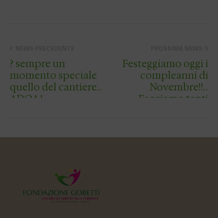
NEWS PRECEDENTE
PROSSIMA NEWS
? sempre un
Festeggiamo oggi i
momento speciale
compleanni di
quello del cantiere
Novembre!!!!
ADOA !
Facciamo tanti
Confrontarsi e
tanti auguri ai
riconoscersi per
nostri cari nonni
cercare di fare
Angiola, Carla,
bene, insieme, il
Almerina e
bene ? una sfida
Miranda!!!! AUGURI
ambiziosa…
DI CUORE …