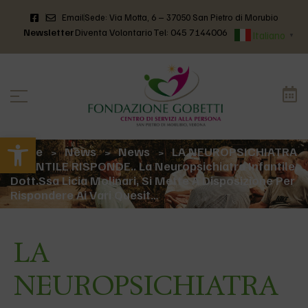
Email
Sede: Via Motta, 6 – 37050 San Pietro di Morubio
Newsletter
Diventa Volontario
Tel: 045 7144006
Italiano
▼
Apri la barra degli strumenti
Home
News
News
LA NEUROPSICHIATRA
>
>
>
INFANTILE RISPONDE.. La Neuropsichiatra Infantile,
Dott.ssa Licia Molinari, Si Mette A Disposizione Per
Rispondere Ai Vari Quesit…
LA
NEUROPSICHIATRA