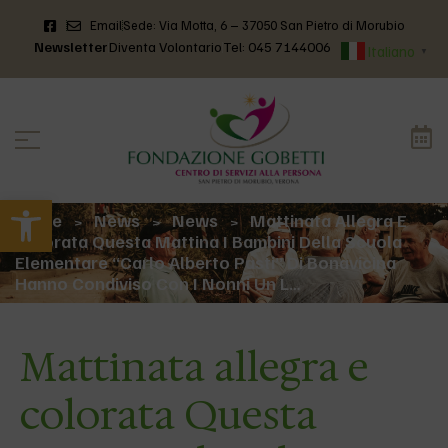
Email
Sede: Via Motta, 6 – 37050 San Pietro di Morubio
Newsletter
Diventa Volontario
Tel: 045 7144006
Italiano
▼
Apri la barra degli strumenti
Home
News
News
Mattinata Allegra E
>
>
>
Colorata Questa Mattina I Bambini Della Scuola
Elementare “Carlo Alberto Pasti” Di Bonavicina
Hanno Condiviso Con I Nonni Un L…
Mattinata allegra e
colorata Questa