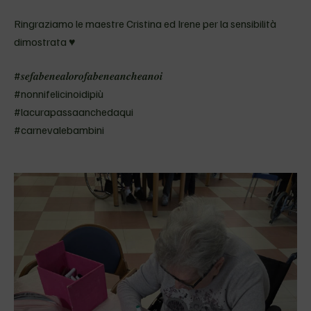
Ringraziamo le maestre Cristina ed Irene per la sensibilità
dimostrata ♥
#𝒔𝒆𝒇𝒂𝒃𝒆𝒏𝒆𝒂𝒍𝒐𝒓𝒐𝒇𝒂𝒃𝒆𝒏𝒆𝒂𝒏𝒄𝒉𝒆𝒂𝒏𝒐𝒊
#nonnifelicinoidipiù
#lacurapassaanchedaqui
#carnevalebambini