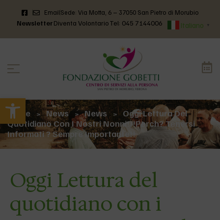
Email
Sede: Via Motta, 6 – 37050 San Pietro di Morubio
Newsletter
Diventa Volontario
Tel: 045 7144006
Italiano
▼
Apri la barra degli strumenti
Home
News
News
Oggi Lettura Del
>
>
>
Quotidiano Con I Nostri Nonni!!!Perch? Tenersi
Informati ? Sempre Importante!!
Oggi Lettura del
quotidiano con i