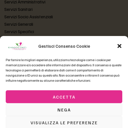
Servizi Amministrativi
Servizi Sanitari
Servizi Socio Assistenziali
Servizi Generali
Servizi Specifici
Gestisci Consenso Cookie
LINK UTILI
Per fornire le migliori esperienze, utilizziamo tecnologie come i cookie per
Atto Costitutivo
memorizzare e/o accedere alle informazioni del dispositivo. Il consenso a queste
Statuto Fondazione
tecnologie ci permetterà di elaborare dati come il comportamento di
navigazione o ID unici su questo sito. Non acconsentire o ritirare il consenso può
Codice Etico
influire negativamente su alcune caratteristiche e funzioni.
Domande Frequenti
ACCETTA
NEGA
Copyright © 2023 Fondazione Gobetti | P.Iva 01558550230 –
fgobetti@pec.fondazionegobetti.it
| Tutti i diritti riservati |
VISUALIZZA LE PREFERENZE
Credits