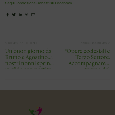
Segui Fondazione Gobetti su Facebook
Facebook
Twitter
Linkedin
Pinterest
Email
NEWS PRECEDENTE
PROSSIMA NEWS
Un buon giorno da
“Opere ecclesiali e
Bruno e Agostino…i
Terzo Settore.
nostri nonni sprint
Accompagnare il
in sfida con partite
tempo del
di briscola
discernimento”