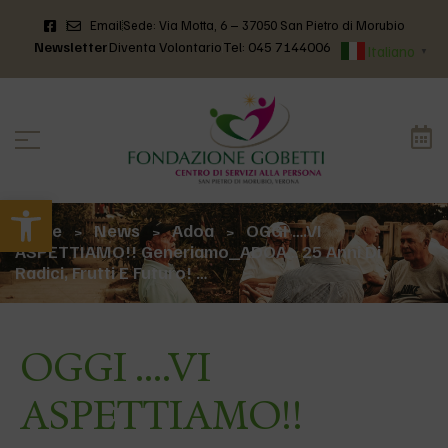
Email
Sede: Via Motta, 6 – 37050 San Pietro di Morubio
Newsletter
Diventa Volontario
Tel: 045 7144006
Italiano
▼
Apri la barra degli strumenti
Home
News
Adoa
OGGI ….VI
>
>
>
ASPETTIAMO!! Generiamo_ADOA… 25 Anni Di
Radici, Frutti E Futuro! …
OGGI ….VI
ASPETTIAMO!!