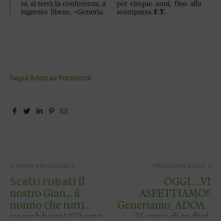
Segui Adoa su Facebook
Facebook
Twitter
Linkedin
Pinterest
Email
NEWS PRECEDENTE
PROSSIMA NEWS
𝕊𝕔𝕒𝕥𝕥𝕚 𝕣𝕦𝕓𝕒𝕥𝕚 Il
OGGI ….VI
nostro Gian… il
ASPETTIAMO!!
nonno che tutti
Generiamo_ADOA…
vorrebbero! C’è una
25 anni di radici,