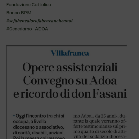
Fondazione Cattolica
Banco BPM
#𝒔𝒆𝒇𝒂𝒃𝒆𝒏𝒆𝒂𝒍𝒐𝒓𝒐𝒇𝒂𝒃𝒆𝒏𝒆𝒂𝒏𝒄𝒉𝒆𝒂𝒏𝒐𝒊
#Generiamo_ADOA