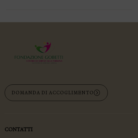
cosa che non
frutti e futuro!
cambia mai:
Lunedì
febbraio
quando passi in
2026 Auditorium
salone, Gian è lì,
Comunale – Via
seduto sul suo im…
Rizzini 7…
DOMANDA DI ACCOGLIMENTO
CONTATTI