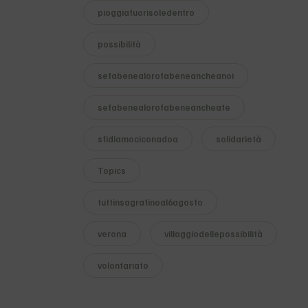
pioggiafuorisoledentro
possibilità
sefabenealorofabeneancheanoi
sefabenealorofabeneancheate
sfidiamociconadoa
solidarietà
Topics
tuttinsagrafinoal6agosto
verona
villaggiodellepossibilità
volontariato