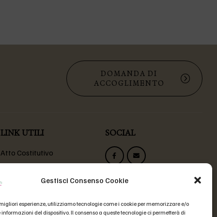
DOMANDA DI
ACCOGLIMENTO
LINK UTILI
SOCIAL
Atto Costitutivo
Statuto Fondazione
Codice Etico
Gestisci Consenso Cookie
Domande Frequenti
e migliori esperienze, utilizziamo tecnologie come i cookie per memorizzare e/o
 informazioni del dispositivo. Il consenso a queste tecnologie ci permetterà di