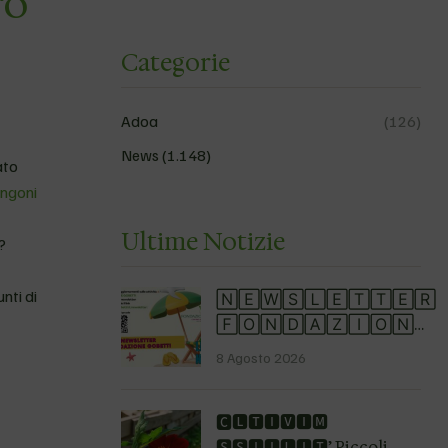
ro
Categorie
Adoa
(126)
News
(1.148)
ato
ngoni
Ultime Notizie
?
nti di
🄽🄴🅆🅂🄻🄴🅃🅃🄴🅁
🄵🄾🄽🄳🄰🅉🄸🄾🄽🄴
🄶🄾🄱🄴🅃🅃🄸 Resta
8 Agosto 2026
sempre aggiornato! Non
perdere eventi, iniziative,
🅲🅻🆃🅸🆅🅸🅼
progetti e tutte le novità
🆂🆂🅸🅸🅻🅸🆃’ Piccoli