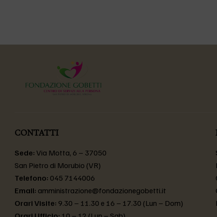
CONTATTI
Sede:
Via Motta, 6 – 37050
San Pietro di Morubio (VR)
Telefono:
045 7144006
Email:
amministrazione@fondazionegobetti.it
Orari Visite:
9.30 – 11.30 e 16 – 17.30 (Lun – Dom)
Orari Ufficio:
10 – 12 (Lun – Sab)