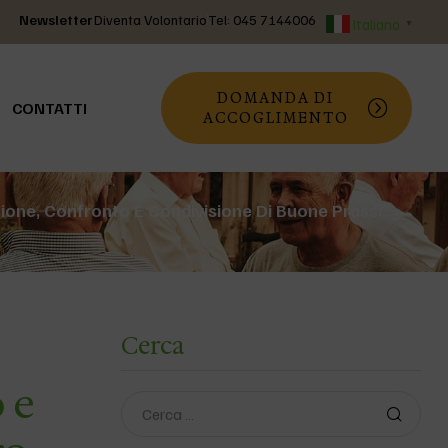
Newsletter
Diventa Volontario
Tel: 045 7144006
Italiano
▼
DOMANDA DI
CONTATTI
ACCOGLIMENTO
one, Confronto E Condivisione Di Buone Prassi,
Cerca
 e