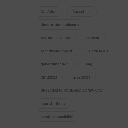
ConAdoa
Consulting
donarefabenealcuore
festadellanziano
Finacial
fondazionegobetti
GelaTIAMO
generiamoadoa
Gmg
GMG2023
grest2023
GREST2023CIRCOLONOIBONAVICINA
happybirthday
hubdellepossibilità