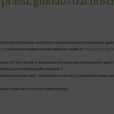
prassi, guidato dal nost
ento di formazione, confronto e condivisione di buone prassi, guid
on
, tra la nostra equipe multidisciplinare e quelle di
Fondazione Mara
? spesso ci? che di bello e di buono ci circonda quotidianamente, perch
cidono positivamente sulle relazioni. ?
prendo le porte di casa”, mettendosi in ascolto, proponendo idee e spu
si per migliorare le nostre organizzazioni.