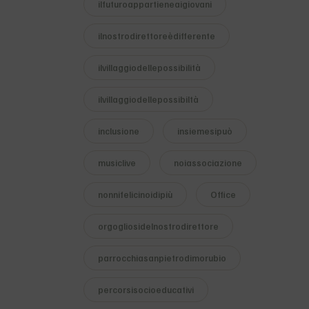
ilfuturoappartieneaigiovani
ilnostrodirettoreèdifferente
ilvillaggiodellepossibilità
ilvillaggiodellepossibiltà
inclusione
insiemesipuò
musiclive
noiassociazione
nonnifelicinoidipiù
Office
orgogliosidelnostrodirettore
parrocchiasanpietrodimorubio
percorsisocioeducativi