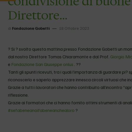
condivisione di buone 
Direttore…
di
Fondazione Gobetti
18 Ottobre 2023
? Si ? svolto questa mattina presso Fondazione Gobetti un mom
dal nostro Direttore Tomas Chiaramonte e dal Prof.
Giorgio Mi
e
Fondazione San Giuseppe onlus
. ??
Tanti gli spunti ricevuti, tra i quali l’importanza di guardare pi
riconoscerlo e saperlo apprezzare innesca circoli virtuosi che in
Grazie a tutti i lavoratori che hanno contribuito all’incontro “a
riflessione.
Grazie ai formatori che ci hanno fornito ottimi strumenti di anali
#sefabeneanoifabeneanchealoro
?