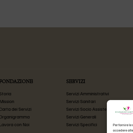
FONDAZIONE
SERVIZI
Storia
Servizi Amministrativi
Mission
Servizi Sanitari
Carta dei Servizi
Servizi Socio Assistenziali
Organigramma
Servizi Generali
Lavora con Noi
Servizi Specifici
Per fornire l
accedere alle