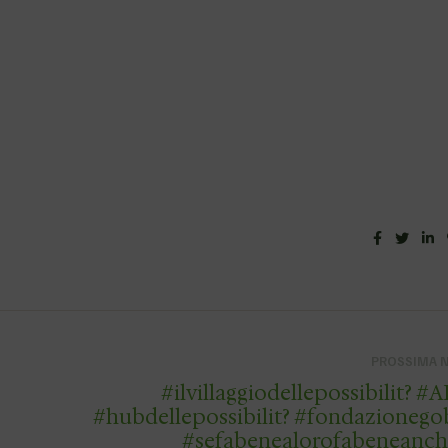
Facebook
Twitt
L
PROSSIMA 
#ilvillaggiodellepossibilit? #ADOA
#hubdellepossibilit? #fondazionegobetti
#sefabenealorofabeneanch