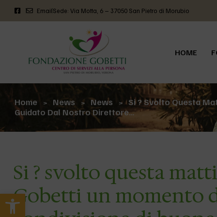
Email
Sede: Via Motta, 6 – 37050 San Pietro di Morubio
HOME
F
Home
News
News
Si ? Svolto Questa Ma
>
>
>
Guidato Dal Nostro Direttore…
Si ? svolto questa mat
Gobetti un momento d
Apri la barra degli strumenti