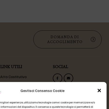
DOMANDA DI
ACCOGLIMENTO
LINK UTILI
SOCIAL
Atto Costitutivo
Statuto Fondazione
Codice Etico
Gestisci Consenso Cookie
Domande Frequenti
e migliori esperienze, utilizziamo tecnologie come i cookie per memorizzare e/o
 informazioni del dispositivo. Il consenso a queste tecnologie ci permetterà di