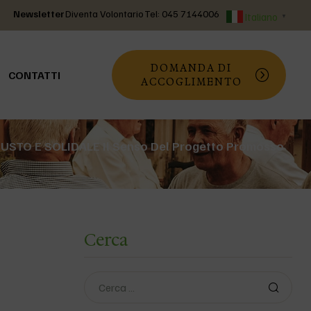
Newsletter
Diventa Volontario
Tel: 045 7144006
Italiano
▼
DOMANDA DI
CONTATTI
ACCOGLIMENTO
USTO E SOLIDALE Il Senso Del Progetto Promosso
Cerca