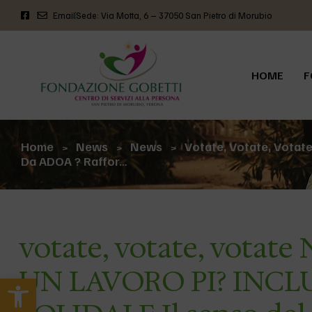
Email
Sede: Via Motta, 6 – 37050 San Pietro di Morubio
HOME
F
Home
News
News
Votate, Votate, Vota
>
>
>
Da ADOA ? Raffor…
votate, votate, vota
UN LAVORO PI? INCL
Apri la barra degli strumenti