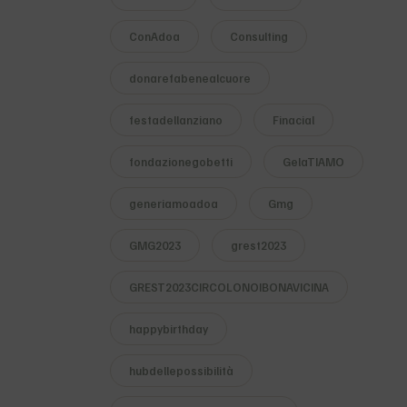
ConAdoa
Consulting
donarefabenealcuore
festadellanziano
Finacial
fondazionegobetti
GelaTIAMO
generiamoadoa
Gmg
GMG2023
grest2023
GREST2023CIRCOLONOIBONAVICINA
happybirthday
hubdellepossibilità