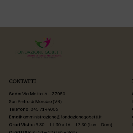
CONTATTI
Sede:
Via Motta, 6 – 37050
San Pietro di Morubio (VR)
Telefono:
045 7144006
Email:
amministrazione@fondazionegobetti.it
Orari Visite:
9.30 – 11.30 e 16 – 17.30 (Lun – Dom)
Orari Ufficio:
10 – 12 (Lun – Sab)