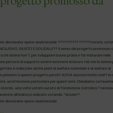
 progetto promosso da
ne-diocesana-opere-assistenziali/ ?????????? ??????votate, votat
LUSIVO, GIUSTO E SOLIDALE?? Il senso del progetto promosso 
 chi donna non ?, per sviluppare buone prassi e far maturare nelle
re percorsi di supporto esterni ed interni al lavoro tali che la donna
ettare e realizzare anche piani di welfare aziendale e di welfare di
mo pensato a questo progetto perch? ADOA associa molte realt? in 
te, un’attenzione particolare per questi temi. Chiediamo corteseme
ricorda…una volta votato sul sito di Fondazione Cattolica ? necess
everete all’indirizzo indicato votando. *Grazie!!*
ne-diocesana-opere-assistenziali/