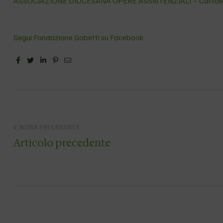
ASSOCIAZIONE DIOCESANA OPERE ASSISTENZIALI – Cattoli
Segui Fondazione Gobetti su Facebook
Facebook
Twitter
Linkedin
Pinterest
Email
NEWS PRECEDENTE
Articolo precedente