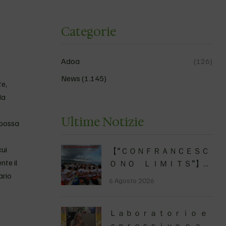
Categorie
Adoa
(126)
News
(1.145)
e,
da
Ultime Notizie
 possa
cui
【 “ＣＯＮＦＲＡＮＣＥＳＣ
nte il
Ｏ ＮＯ ＬＩＭＩＴＳ”】
ario
Traversata dello Stretto
6 Agosto 2026
di Messina
luglio
2026 Uniti dallo stesso
Ｌａｂｏｒａｔｏｒｉｏ ｅ
orizzonte: nessun limite,
ｓｐｒｅｓｓｉｖｏ ｅ ａｒ