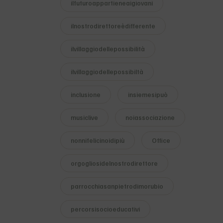
ilfuturoappartieneaigiovani
ilnostrodirettoreèdifferente
ilvillaggiodellepossibilità
ilvillaggiodellepossibiltà
inclusione
insiemesipuò
musiclive
noiassociazione
nonnifelicinoidipiù
Office
orgogliosidelnostrodirettore
parrocchiasanpietrodimorubio
percorsisocioeducativi