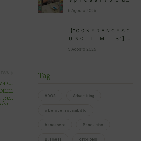
solo …
ｔｉｓｔｉｃｏ Piccoli
5 Agosto 2026
momenti catturati nel
nostro laboratorio per
【 “ＣＯＮＦＲＡＮＣＥＳＣ
comunicare sentimenti e
Ｏ ＮＯ ＬＩＭＩＴＳ”】
ric…
Traversata dello Stretto
5 Agosto 2026
di Messina
4&#…
NEWS
Tag
va di
ADOA
Advertising
VA!…
alberodellepossibilità
benessere
Bonavicina
Business
circoloNoi