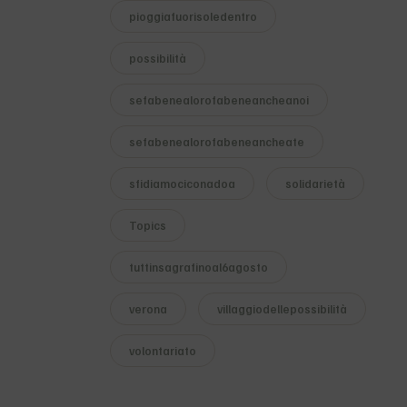
pioggiafuorisoledentro
possibilità
sefabenealorofabeneancheanoi
sefabenealorofabeneancheate
sfidiamociconadoa
solidarietà
Topics
tuttinsagrafinoal6agosto
verona
villaggiodellepossibilità
volontariato