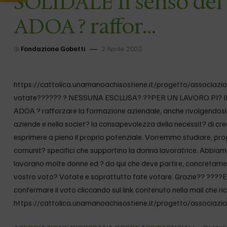
SOLIDALE Il senso del
ADOA ? raffor…
di
Fondazione Gobetti
2 Aprile 2023
https://cattolica.unamanoachisostiene.it/progetto/associazio
votate?????? ? NESSUNA ESCLUSA? ??PER UN LAVORO PI? INC
ADOA ? rafforzare la formazione aziendale, anche rivolgendosi a
aziende e nella societ? la consapevolezza della necessit? di crea
esprimere a pieno il proprio potenziale. Vorremmo studiare, prog
comunit? specifici che supportino la donna lavoratrice. Abbia
lavorano molte donne ed ? da qui che deve partire, concretamen
vostro voto? Votate e soprattutto fate votare. Grazie?? ????E 
confermare il voto cliccando sul link contenuto nella mail che ric
https://cattolica.unamanoachisostiene.it/progetto/associazio