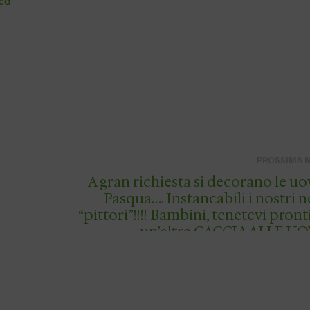
ca
PROSSIMA 
A gran richiesta si decorano le uo
Pasqua…. Instancabili i nostri nonni
“pittori”!!!! Bambini, tenetevi pronti per
un’altra CACCIA ALLE UO