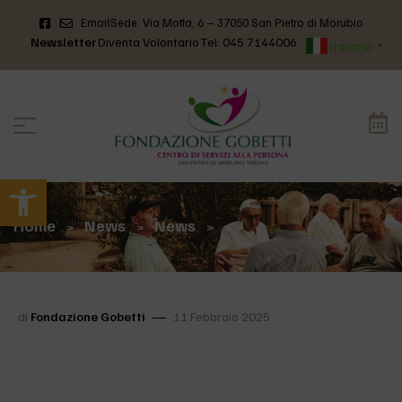
Email
Sede: Via Motta, 6 – 37050 San Pietro di Morubio
Newsletter
Diventa Volontario
Tel: 045 7144006
Italiano
▼
Apri la barra degli strumenti
Home
News
News
>
>
>
di
Fondazione Gobetti
11 Febbraio 2025