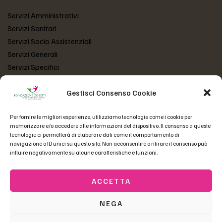
Servizi Amministrativi
Servizi Sanitari
Servizi Socio Assistenziali
Servizi Generali
Servizi Specifici
Gestisci Consenso Cookie
LINK UTILI
Per fornire le migliori esperienze, utilizziamo tecnologie come i cookie per
Atto Costitutivo
memorizzare e/o accedere alle informazioni del dispositivo. Il consenso a queste
Statuto Fondazione
tecnologie ci permetterà di elaborare dati come il comportamento di
Codice Etico
navigazione o ID unici su questo sito. Non acconsentire o ritirare il consenso può
influire negativamente su alcune caratteristiche e funzioni.
Domande Frequenti
ACCETTA
Copyright © 2023 Fondazione Gobetti | P.Iva 01558550230 –
NEGA
fgobetti@pec.fondazionegobetti.it
| Tutti i diritti riservati |