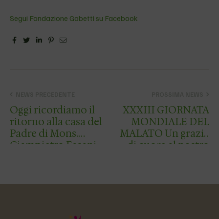
Segui Fondazione Gobetti su Facebook
Facebook
Twitter
Linkedin
Pinterest
Email
NEWS PRECEDENTE
PROSSIMA NEWS
Oggi ricordiamo il
XXXIII GIORNATA
ritorno alla casa del
MONDIALE DEL
Padre di Mons.
MALATO Un grazie
Giampietro Fasani
di cuore al nostro
(Gp). Primo
carissimo don
presidente di Adoa
Devis che, con la
nel 2000 e poi,
sua dedizione,
tornato da Roma,
dona sollievo al
ancora pr…
corpo e all’anima!