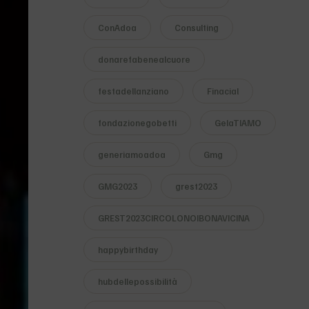
ConAdoa
Consulting
donarefabenealcuore
festadellanziano
Finacial
fondazionegobetti
GelaTIAMO
generiamoadoa
Gmg
GMG2023
grest2023
GREST2023CIRCOLONOIBONAVICINA
happybirthday
hubdellepossibilità