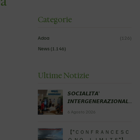
ra
Categorie
Adoa
(126)
News
(1.146)
Ultime Notizie
𝙎𝙊𝘾𝙄𝘼𝙇𝙄𝙏𝘼’
𝙄𝙉𝙏𝙀𝙍𝙂𝙀𝙉𝙀𝙍𝘼𝙕𝙄𝙊𝙉𝘼𝙇𝙀
Fondazione Gobetti Hub
6 Agosto 2026
delle Possibilità
#nonnifelicinoidipiù
【 “ＣＯＮＦＲＡＮＣＥＳＣ
#miticoGian
Ｏ ＮＯ ＬＩＭＩＴＳ”】