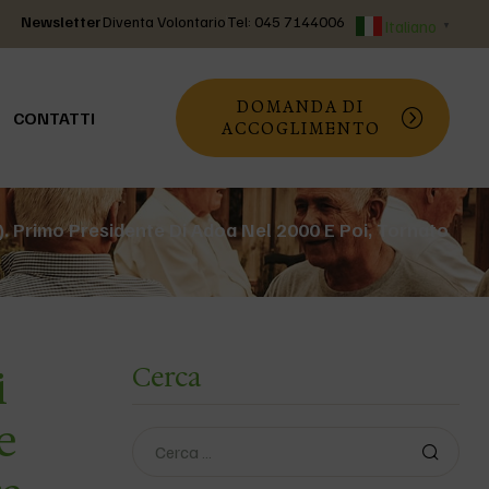
Newsletter
Diventa Volontario
Tel: 045 7144006
Italiano
▼
DOMANDA DI
CONTATTI
ACCOGLIMENTO
). Primo Presidente Di Adoa Nel 2000 E Poi, Tornato
i
Cerca
e