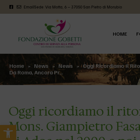
Email
Sede: Via Motta, 6 – 37050 San Pietro di Morubio
HOME
F
Home
News
News
Oggi Ricordiamo Il Rit
>
>
>
Da Roma, Ancora Pr…
Oggi ricordiamo il rito
Mons. Giampietro Fasa
Apri la barra degli strumenti