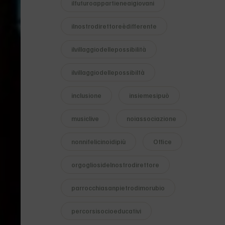
ilfuturoappartieneaigiovani
ilnostrodirettoreèdifferente
ilvillaggiodellepossibilità
ilvillaggiodellepossibiltà
inclusione
insiemesipuò
musiclive
noiassociazione
nonnifelicinoidipiù
Office
orgogliosidelnostrodirettore
parrocchiasanpietrodimorubio
percorsisocioeducativi