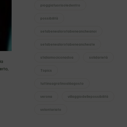
pioggiafuorisoledentro
possibilità
sefabenealorofabeneancheanoi
sefabenealorofabeneancheate
sfidiamociconadoa
solidarietà
da
erto,
Topics
tuttinsagrafinoal6agosto
verona
villaggiodellepossibilità
volontariato