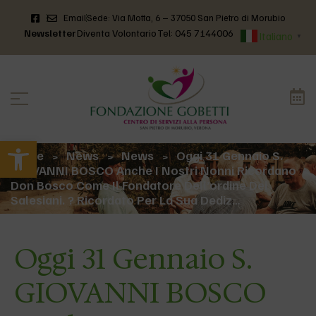
Email
Sede: Via Motta, 6 – 37050 San Pietro di Morubio
Newsletter
Diventa Volontario
Tel: 045 7144006
Italiano
▼
Apri la barra degli strumenti
Home
News
News
Oggi 31 Gennaio S.
>
>
>
GIOVANNI BOSCO Anche I Nostri Nonni Ricordano
Don Bosco Come Il Fondatore Dell’ordine Dei
Salesiani. ? Ricordato Per La Sua Dediz…
Oggi 31 Gennaio S.
GIOVANNI BOSCO