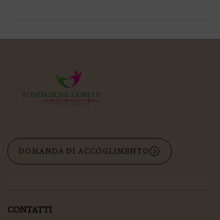
collaborazione con
celebra la positivit?
l’Amministrazione
e la creativit?,
Comunale
promuovendo
propone un
l’accettazione della
servizio per
diversit…
bambini/e e
ragazzi/e nell’or…
DOMANDA DI ACCOGLIMENTO
CONTATTI