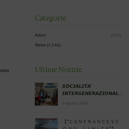
Categorie
Adoa
(126)
News
(1.146)
Ultime Notizie
della
𝙎𝙊𝘾𝙄𝘼𝙇𝙄𝙏𝘼’
𝙄𝙉𝙏𝙀𝙍𝙂𝙀𝙉𝙀𝙍𝘼𝙕𝙄𝙊𝙉𝘼𝙇𝙀
Fondazione Gobetti Hub
6 Agosto 2026
delle Possibilità
#nonnifelicinoidipiù
【 “ＣＯＮＦＲＡＮＣＥＳＣ
#miticoGian
Ｏ ＮＯ ＬＩＭＩＴＳ”】