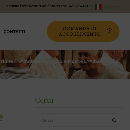
Newsletter
Diventa Volontario
Tel: 045 7144006
Italiano
▼
DOMANDA DI
CONTATTI
ACCOGLIMENTO
azione E L?inclusione Sociale Nasce L?Albero Delle
o
Cerca
e