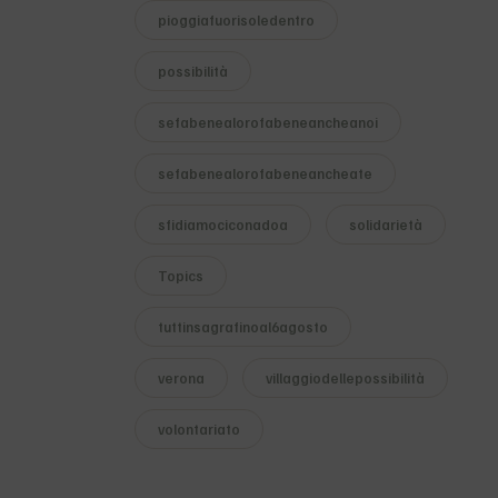
pioggiafuorisoledentro
possibilità
sefabenealorofabeneancheanoi
sefabenealorofabeneancheate
sfidiamociconadoa
solidarietà
Topics
tuttinsagrafinoal6agosto
verona
villaggiodellepossibilità
volontariato