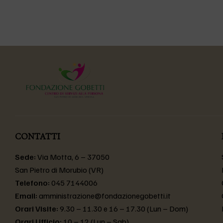
CONTATTI
Sede:
Via Motta, 6 – 37050
San Pietro di Morubio (VR)
Telefono:
045 7144006
Email:
amministrazione@fondazionegobetti.it
Orari Visite:
9.30 – 11.30 e 16 – 17.30 (Lun – Dom)
Orari Ufficio:
10 – 12 (Lun – Sab)