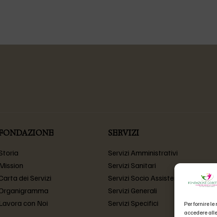
FONDAZIONE
SERVIZI
Storia
Servizi Amministrativi
Mission
Servizi Sanitari
Carta dei Servizi
Servizi Socio Assistenziali
Organigramma
Servizi Generali
Lavora con Noi
Servizi Specifici
Per fornire l
accedere alle