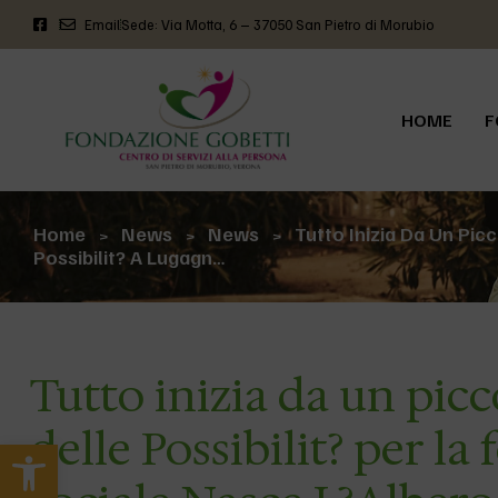
Email
Sede: Via Motta, 6 – 37050 San Pietro di Morubio
HOME
F
Home
News
News
Tutto Inizia Da Un Pic
>
>
>
Possibilit? A Lugagn…
Tutto inizia da un pic
delle Possibilit? per l
Apri la barra degli strumenti