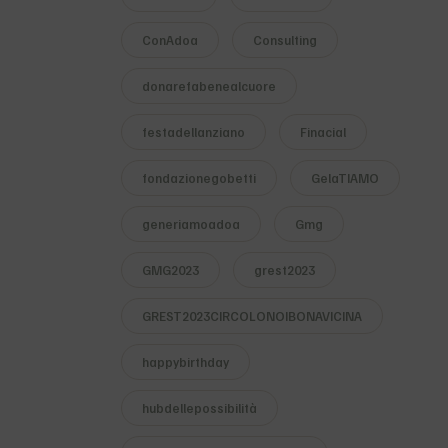
ConAdoa
Consulting
donarefabenealcuore
festadellanziano
Finacial
fondazionegobetti
GelaTIAMO
generiamoadoa
Gmg
GMG2023
grest2023
GREST2023CIRCOLONOIBONAVICINA
happybirthday
hubdellepossibilità