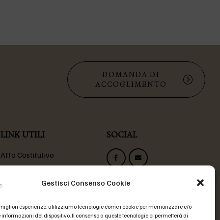
DOMANDA DI
ACCOGLIMENTO
LINK UTILI
SOCIAL
Atto Costitutivo
Statuto Fondazione
Codice Etico
Gestisci Consenso Cookie
Domande Frequenti
e migliori esperienze, utilizziamo tecnologie come i cookie per memorizzare e/o
 informazioni del dispositivo. Il consenso a queste tecnologie ci permetterà di