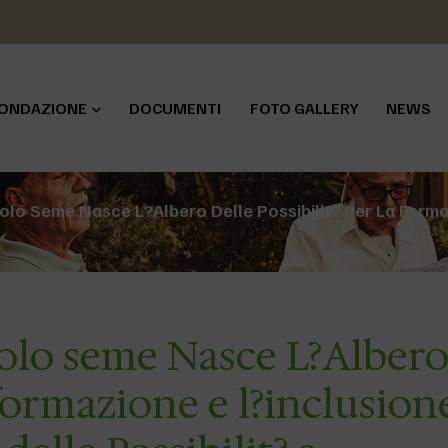
ONDAZIONE
DOCUMENTI
FOTO GALLERY
NEWS
colo Seme Nasce L?Albero Delle Possibilit? Per La Form
colo seme Nasce L?Alber
a formazione e l?inclusion