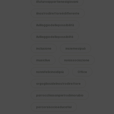
ilfuturoappartieneaigiovani
ilnostrodirettoreèdifferente
ilvillaggiodellepossibilità
ilvillaggiodellepossibiltà
inclusione
insiemesipuò
musiclive
noiassociazione
nonnifelicinoidipiù
Office
orgogliosidelnostrodirettore
parrocchiasanpietrodimorubio
percorsisocioeducativi